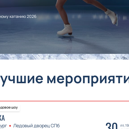
ному катанию 2026
учшие мероприят
довое шоу
КА
30
ург
Ледовый дворец СПб
пт, 1