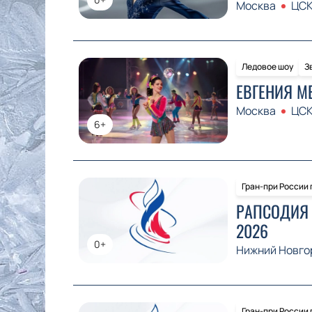
Москва
ЦСК
Ледовое шоу
З
ЕВГЕНИЯ М
Москва
ЦСК
6+
Гран-при России
РАПСОДИЯ 
2026
0+
Нижний Новго
Гран-при России