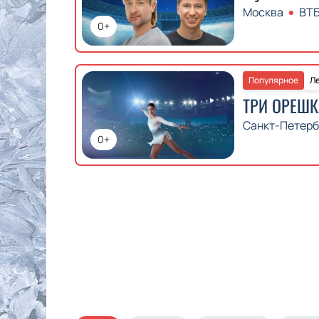
Москва
ВТ
0+
Популярное
Ле
ТРИ ОРЕШ
Санкт-Петерб
0+