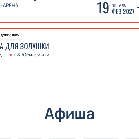
19
Б-АРЕНА
пт, 19:00
ФЕВ 2027
довое шоу
КА ДЛЯ ЗОЛУШКИ
ург
СК Юбилейный
Афиша