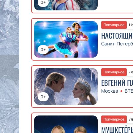
0+
Популярное
Но
НАСТОЯЩИ
Санкт-Петерб
0+
Популярное
Ле
ЕВГЕНИЙ 
Москва
ВТ
0+
Популярное
Ле
МУШКЕТЁРЫ