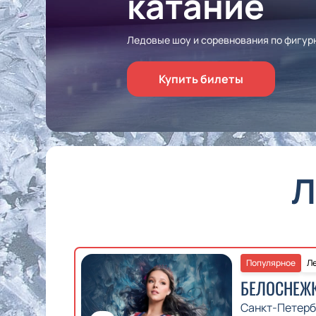
катание
Ледовые шоу и соревнования по фигур
Купить билеты
Л
Популярное
Ле
БЕЛОСНЕЖ
Санкт-Петерб