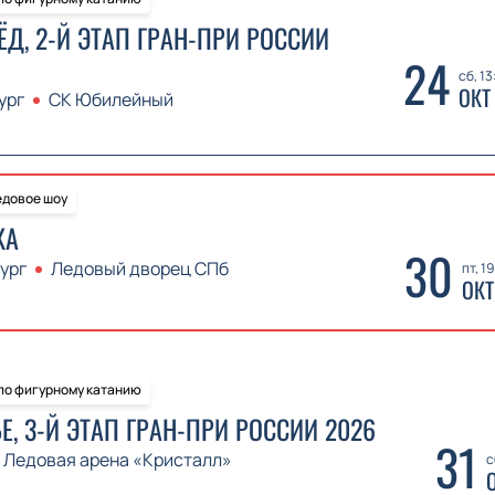
ЁД, 2-Й ЭТАП ГРАН-ПРИ РОССИИ
24
сб, 13
ОКТ
ург
СК Юбилейный
довое шоу
КА
30
ург
Ледовый дворец СПб
пт, 1
ОКТ
 по фигурному катанию
Е, 3-Й ЭТАП ГРАН-ПРИ РОССИИ 2026
31
Ледовая арена «Кристалл»
с