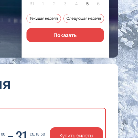
31
1
2
3
4
5
6
Текущая неделя
Следующая неделя
Показать
ия
31
9:00
сб, 18:30
Купить билеты