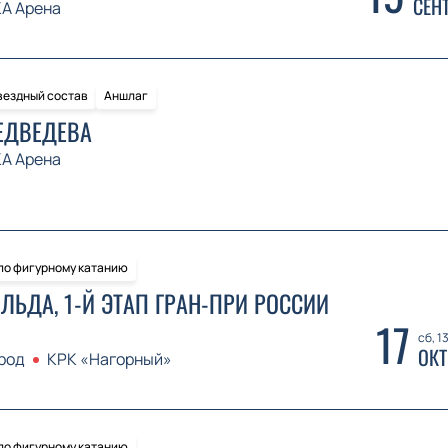
СЕН
А Арена
вездный состав
Аншлаг
ЕДВЕДЕВА
А Арена
 по фигурному катанию
ЛЬДА, 1-Й ЭТАП ГРАН-ПРИ РОССИИ
17
сб, 1
ОКТ
род
КРК «Нагорный»
 по фигурному катанию