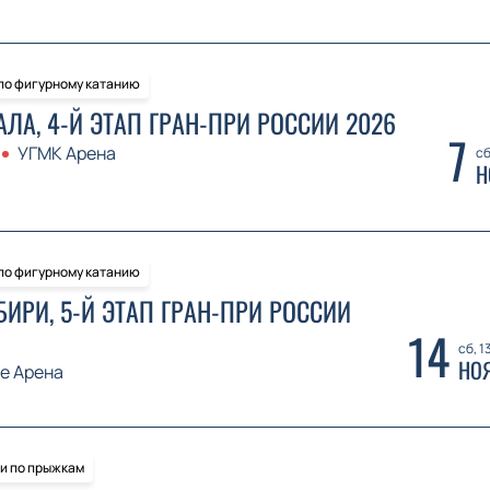
 по фигурному катанию
АЛА, 4-Й ЭТАП ГРАН-ПРИ РОССИИ 2026
7
УГМК Арена
сб
Н
 по фигурному катанию
БИРИ, 5-Й ЭТАП ГРАН-ПРИ РОССИИ
14
сб, 1
НО
ve Арена
и по прыжкам