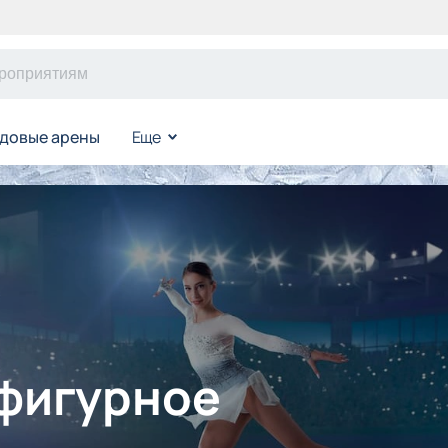
довые арены
Еще
 фигурное