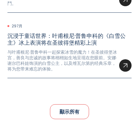
鬥。
29 7月
沉浸于童话世界：叶甫根尼·普鲁申科的《白雪公
主》冰上表演将在圣彼得堡精彩上演
与叶甫根尼·普鲁申科一起探索冰雪的魔力！在圣彼得堡冰
宫，善良与忠诚的故事将栩栩如生地呈现在您眼前。安娜·
谢尔巴科娃饰演的白雪公主，以及维瓦尔第的经典乐章，
将为您带来难忘的体验。
顯示所有