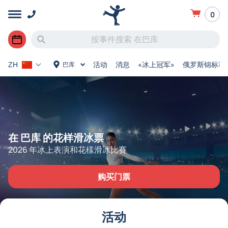
0
活动
消息
«冰上冠军»
俄罗斯锦标赛
巴库
ZH
在 巴库 的花样滑冰票
2026 年冰上表演和花樣滑冰比賽
购买门票
活动