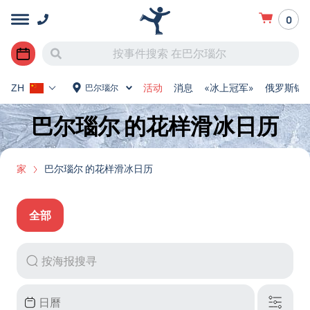
0
活动
消息
«冰上冠军»
俄罗斯锦
巴尔瑙尔
ZH
巴尔瑙尔 的花样滑冰日历
家
巴尔瑙尔 的花样滑冰日历
全部