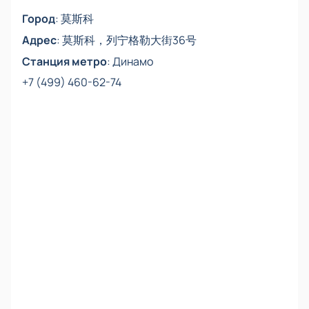
Город
:
莫斯科
Адрес
:
莫斯科，列宁格勒大街36号
Станция метро
:
Динамо
+7 (499) 460-62-74