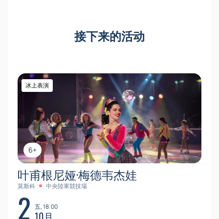
接下来的活动
冰上表演
6+
叶甫根尼娅·梅德韦杰娃
莫斯科
中央陸軍競技場
2
五, 18:00
10月