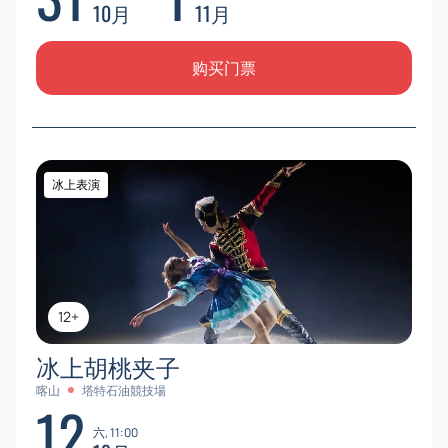
10月
11月
购买门票
冰上表演
12+
冰上胡桃夹子
喀山
塔特石油競技場
12
六, 11:00