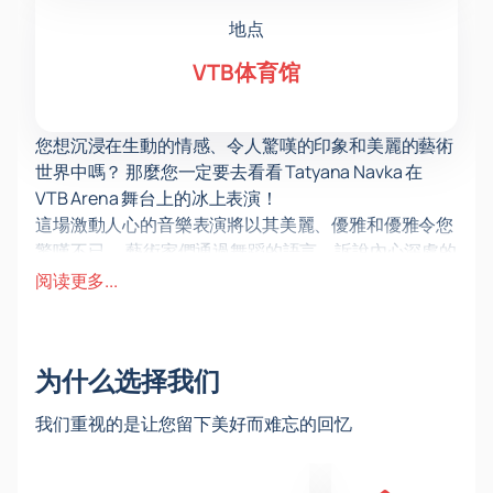
地点
VTB体育馆
您想沉浸在生動的情感、令人驚嘆的印象和美麗的藝術
世界中嗎？ 那麼您一定要去看看 Tatyana Navka 在
VTB Arena 舞台上的冰上表演！
這場激動人心的音樂表演將以其美麗、優雅和優雅令您
驚嘆不已。 藝術家們通過舞蹈的語言，訴說內心深處的
感受和情感，營造出令人驚嘆的舞台氛圍。
阅读更多...
每場冰上舞蹈都是一個獨立的藝術形象，它的美麗和不
尋常將讓您驚嘆不已。 它們共同構成了一個有趣的故
事，觀眾將能夠與藝術家一起看到和感受到。
为什么选择我们
服裝、燈光和音響效果、場景變化——這一切營造出獨
特的氛圍，讓您沉浸在舞蹈和藝術的世界中。 不要錯過
我们重视的是让您留下美好而难忘的回忆
參觀這一激動人心的活動並獲得很多積極情緒的機會！