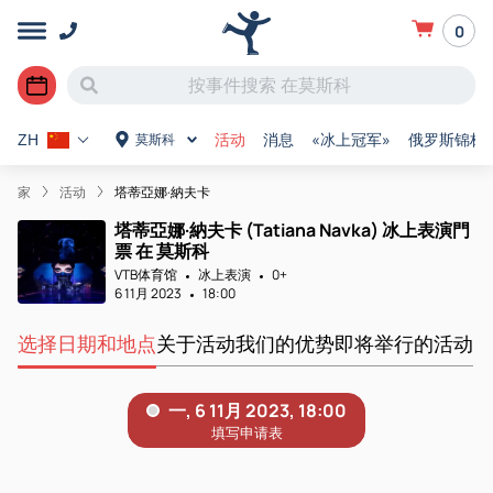
0
活动
消息
«冰上冠军»
俄罗斯锦标
莫斯科
ZH
家
活动
塔蒂亞娜·納夫卡
塔蒂亞娜·納夫卡 (Tatiana Navka) 冰上表演門
票 在 莫斯科
VTB体育馆
冰上表演
0+
6 11月 2023
18:00
选择日期和地点
关于活动
我们的优势
即将举行的活动