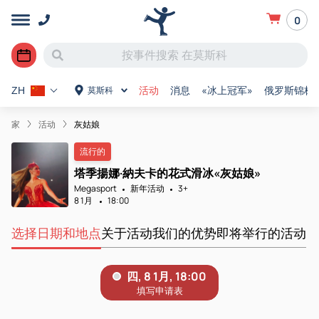
0
活动
消息
«冰上冠军»
俄罗斯锦标
莫斯科
ZH
家
活动
灰姑娘
流行的
塔季揚娜·納夫卡的花式滑冰«灰姑娘»
Megasport
新年活动
3+
8 1月
18:00
选择日期和地点
关于活动
我们的优势
即将举行的活动