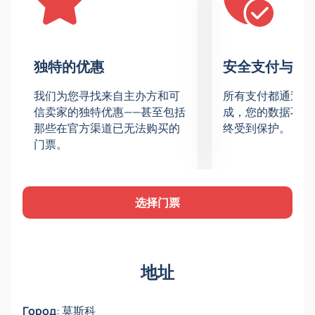
您將欣賞到由頂級專業花式滑冰運動員精心打造的令人
難忘的經典童話場景——例如逃離皇家舞會，以及神秘
女孩拼命尋找一隻小巧的水晶鞋。這場適合全家觀賞的
演出將吸引所有年齡層的觀眾。歡迎來到Megasport，
独特的优惠
安全支付与数
體驗真正的冬日奇觀，感受美好的心情！
場地與時間表資訊
我们为您寻找来自主办方和可
所有支付都通过安
灰姑娘冰上表演將在Megasport體育宮舉行。
信卖家的独特优惠——甚至包括
成，您的数据不会
梅加體育館冰上秀門票價格
那些在官方渠道已无法购买的
终受到保护。
门票。
如需了解票價，請造訪我們網站上體育宮的電子座位
表。它會顯示可用座位的價格和位置。
訂購塔蒂亞娜·納夫卡《灰姑娘》演出門票
使用我們的服務購買Tatyana Navka的灰姑娘表演門
选择门票
票。輸入您的電子郵件地址，選擇座位並付款。門票將
立即透過電子郵件發送給您——您甚至無需列印即可參
加活動。門票真實性保證。
地址
Город
:
莫斯科