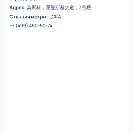
Адрес
:
莫斯科，霍登斯基大道，3号楼
Станция метро
:
ЦСКА
+7 (499) 460-62-74