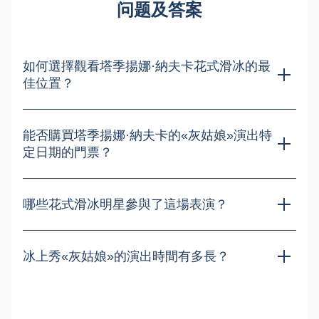
问题及答案
如何選擇觀看塔季揚娜·納夫卡花式滑冰的最
佳位置？
為獲得最佳花式滑冰觀賽視野，灰姑娘建議選擇位於中央區域
第一層的座位，從此處可飽覽Megasport冰場的絕佳景觀。
能否購買塔季揚娜·納夫卡的«灰姑娘»演出特
定日期的門票？
是的，在訂購時您可選擇並購買任何您方便的日期，於莫斯科
從19 December 2025至8 January 2026 18:00期間的演出門
哪些花式滑冰明星參與了這場表演？
票。
在塔季揚娜·納夫卡的童話秀«灰姑娘»中，傳統上會邀請世界花
式滑冰明星與奧運冠軍參與演出，其陣容將於19 December
冰上秀«灰姑娘»的演出時間有多長？
2025前公布。
塔蒂亞娜·納夫卡在莫斯科的新年演出《灰姑娘》通常持續約兩
小時，包含中場休息，讓最年幼的觀眾也不會感到疲倦。