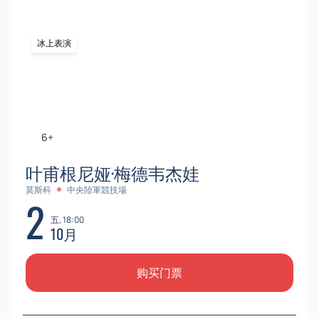
冰上表演
6+
叶甫根尼娅·梅德韦杰娃
莫斯科
中央陸軍競技場
2
五, 18:00
10月
购买门票