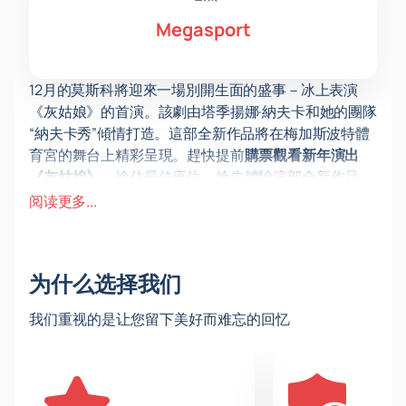
Megasport
12月的莫斯科將迎來一場別開生面的盛事－冰上表演
《灰姑娘》的首演。該劇由塔季揚娜·納夫卡和她的團隊
“納夫卡秀”傾情打造。這部全新作品將在梅加斯波特體
育宮的舞台上精彩呈現。趕快提前
購票觀看新年演出
《灰姑娘》
，搶佔最佳座位，搶先體驗這部全新作品。
專業花式滑冰選手將運用先進技術，將複雜的運動技巧
阅读更多...
與精湛的編舞技藝結合，對劇情進行原創詮釋。作品的
每個元素都經過精心設計，力求精益求精，確保觀眾完
全沉浸在灰姑娘的奇幻世界中。
为什么选择我们
專業花式滑冰選手將擔任本劇的主角。超過一百五十套
獨特的手工服裝專為本劇打造，演員們身著閃亮配飾，
我们重视的是让您留下美好而难忘的回忆
身著華麗長裙，演繹出優雅的淑女和紳士。此外，也為
新年演出特別打造了獨特的多媒體伴奏。想像一下，灰
姑娘在一場神奇的舞會上，在真正的冰面上邂逅英俊的
王子，一輛由普通南瓜改造而成的馬車緩緩駛過舞台。