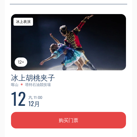
冰上表演
12+
冰上胡桃夹子
喀山
塔特石油競技場
12
六, 11:00
12月
购买门票