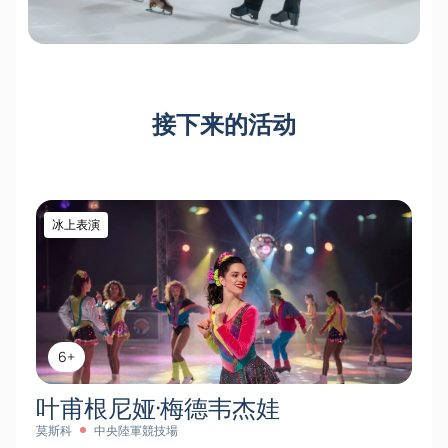
接下来的活动
冰上表演
6+
叶甫根尼娅·梅德韦杰娃
莫斯科
中央陸軍競技場