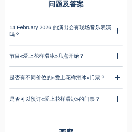
问题及答案
14 February 2026 的演出会有现场音乐表演
吗？
关于«爱上花样滑冰»演出的音乐伴奏和艺术家可能参与情况的
信息，应在活动日期临近时予以澄清。
节目«爱上花样滑冰»几点开始？
冰上表演 14 February 2026 在 莫斯科 的确切开始时间已在本
页和您的电子票上标明，您将在付款后收到电子票。
是否有不同价位的«爱上花样滑冰»门票？
是的，CSKA 体育馆冰上表演的门票在看台、包厢和贵宾包厢
均有售，您可以根据自己的预算选择最佳座位。
是否可以预订«爱上花样滑冰»的门票？
由于 14 February 2026 场次的演出需求量大，不接受提前预
订，因此需要在线全额付款以确保您的席位。
画廊