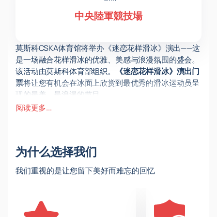
中央陸軍競技場
莫斯科CSKA体育馆将举办《迷恋花样滑冰》演出——这
是一场融合花样滑冰的优雅、美感与浪漫氛围的盛会。
该活动由莫斯科体育部组织。
《迷恋花样滑冰》演出门
票
将让您有机会在冰面上欣赏到最优秀的滑冰运动员呈
现的最美、最浪漫的节目。
爱情故事将在冰面上由花样滑冰明星们生动演绎。每个
阅读更多...
节目都是一个独立的戏剧小品，充满情感、精湛的动作
和音乐灵感。
该音乐节自2020年起在莫斯科举办。历年来，参与演
为什么选择我们
出的知名滑冰运动员包括叶夫根尼娅·梅德韦杰娃、阿德
莉娜·索特尼科娃、维多利亚·西尼齐娜、尼基塔·卡察拉
我们重视的是让您留下美好而难忘的回忆
波夫等。
除了花样滑冰明星，演艺界明星也会参与。去年，
CSKA体育馆的浪漫氛围由Zivert、谢尔盖·拉扎列夫等
著名歌手的热门歌曲营造。