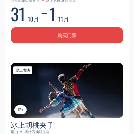
克拉斯諾亞爾斯克
冰上竞技场“Kristall”
31
1
10月
11月
购买门票
冰上表演
12+
冰上胡桃夹子
喀山
塔特石油競技場