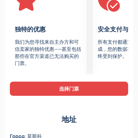
举办地点
音乐节将在莫斯科的CSKA体育馆综合运动场馆举行。
独特的优惠
安全支付与数
门票价格
我们为您寻找来自主办方和可
所有支付都通过安
门票价格取决于您在体育馆看台上选择的座位。我们的
信卖家的独特优惠——甚至包括
成，您的数据不会
电子座位图将帮助您选择，图中标明了门票的准确价
那些在官方渠道已无法购买的
终受到保护。
格。
门票。
在线购买CSKA体育馆《迷恋花样滑冰》音
乐节门票：选座与预订
选择门票
您可以在我们的网站上购买莫斯科《迷恋花样滑冰
2026》演出的门票。选择便捷的座位，留下联系方式
以便在线发送门票，并支付订单。支付后，门票将立即
通过电子邮件发送给您。门票真实性有保障。
地址
Город
:
莫斯科