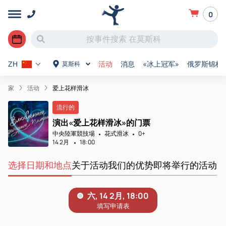
0
活动
消息
«冰上冠军»
俄罗斯锦标
莫斯科
ZH
家
活动
爱上花样滑冰
流行的
演出«爱上花样滑冰»的门票
中央陸軍競技場
花式滑冰
0+
14 2月
18:00
选择日期和地点
关于活动
我们的优势
即将举行的活动