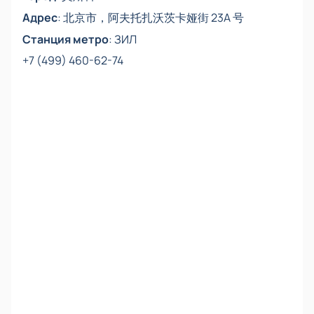
Адрес
:
北京市，阿夫托扎沃茨卡娅街 23A 号
Станция метро
:
ЗИЛ
+7 (499) 460-62-74