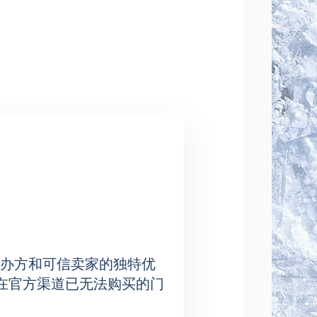
敞的冰場確保您在任何座位都能擁有良好
精彩絕倫的表演。
置都能欣賞到的絕佳舞台視野。場館佈
。演出精彩紛呈，是閔家觀賞的理想
办方和可信卖家的独特优
在官方渠道已无法购买的门