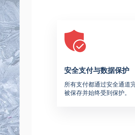
如何在線購買伊利亞·阿韋爾
透過網站預訂門票。使用互動式座位
使用任何便捷的線上支付方式支付門
電話訂票－客服人員將為您選擇合適
賞到年度最精彩賽事之一的最佳座位
使用場館地圖選擇座位
線上訂票
安全支付
快速客服支援
安全支付与数据保护
企業訂票
所有支付都通过安全通道
被保存并始终受到保护。