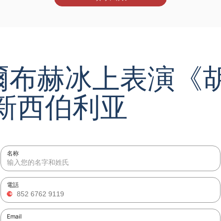
爾布赫冰上表演《
 新西伯利亚
名称
電話
Email