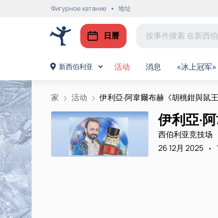
Фигурное катание
地址
日曆
活动
消息
«冰上冠军»
新西伯利亚
家
活动
伊利亞‧阿韋爾布赫《胡桃鉗與鼠王..
伊利亞·
西伯利亚竞技场
26 12月 2025