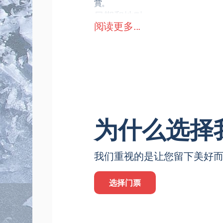
賞。
日期和地點
阅读更多...
首演將於2025年12月26日舉行
的視野。
表演者
表演將由專業花式滑冰選手和運動大
冰場
西伯利亞競技場是一個現代化的大型
局將幫助您選擇合適的座位。
節目、劇情、時長
为什么选择
觀眾將欣賞到內容豐富的節目：冰上
這場演出匯集了全國最優秀的
我们重视的是让您留下美好
選擇。 著名運動員的精彩表演
高水準的花式滑冰
选择门票
引人入勝的冰上故事
便捷的座位安排
設施完善的現代化場館