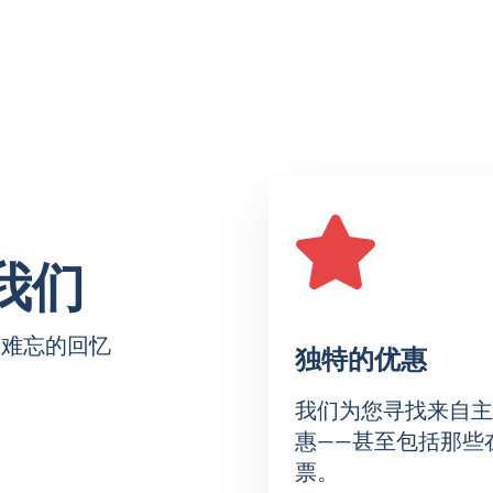
。地點：西伯利亞競技場，地址：涅米羅維奇-丹琴科街160號。寬
師傾情呈現。每位運動員都將展現最高水準的滑冰技藝，並帶來
演出冰場。它提供舒適的座椅、清晰的音響效果，以及從任何位
我们
動感十足的場景、富有表現力的編舞以及節日般的氛圍。
滑冰選手。劇情改編自《胡桃鉗》的故事以及胡桃鉗與鼠王的戰鬥
而难忘的回忆
独特的优惠
我们为您寻找来自主
惠——甚至包括那些
票。