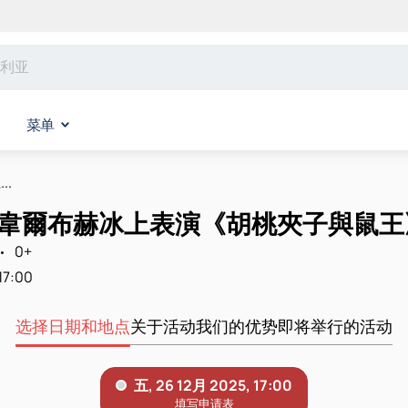
菜单
.
阿韋爾布赫冰上表演《胡桃夾子與鼠王》
0+
17:00
选择日期和地点
关于活动
我们的优势
即将举行的活动