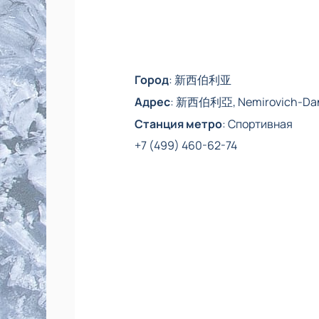
Город
:
新西伯利亚
Адрес
:
新西伯利亞, Nemirovich-Danc
Станция метро
:
Спортивная
+7 (499) 460-62-74