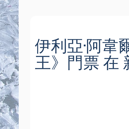
伊利亞·阿韋
王》門票 在