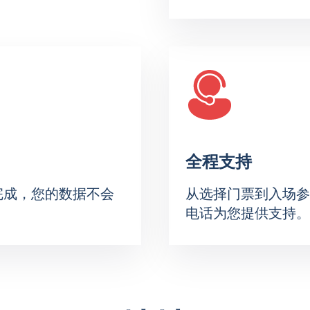
布赫冰上表演《胡桃夾子與冰上表演》的門票？
圖選擇座位－可用位置會立即顯示。價格取決於所選區域或排數
票。
的選項，並告知您場館的費用和設施。 提前購買花式滑冰比賽門
。
全程支持
完成，您的数据不会
从选择门票到入场参
电话为您提供支持。