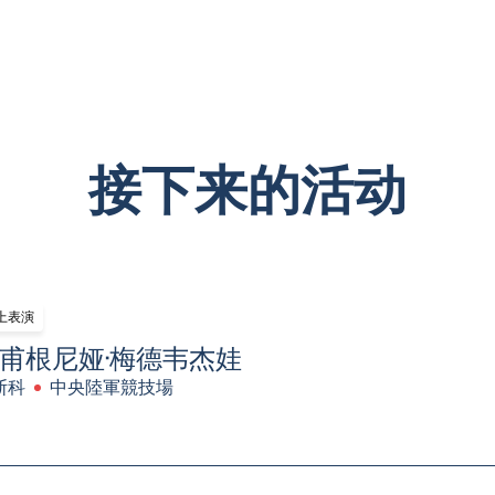
接下来的活动
上表演
甫根尼娅·梅德韦杰娃
斯科
中央陸軍競技場