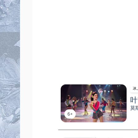
冰
叶
莫
6+