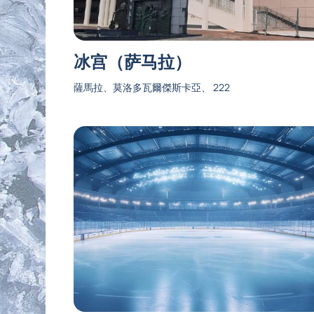
冰宫（萨马拉）
薩馬拉、莫洛多瓦爾傑斯卡亞、 222