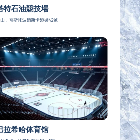
塔特石油競技場
山，奇斯托波爾斯卡婭街42號
巴拉希哈体育馆