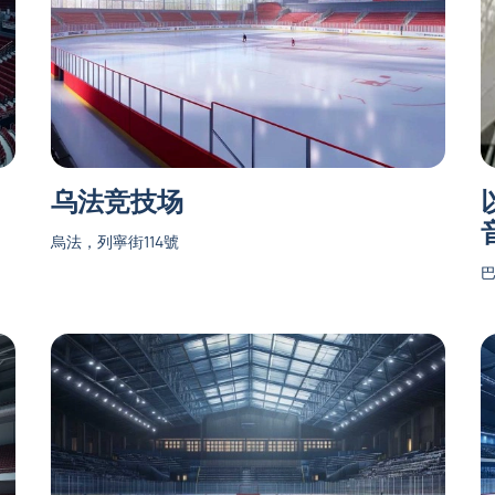
乌法竞技场
烏法，列寧街114號
巴