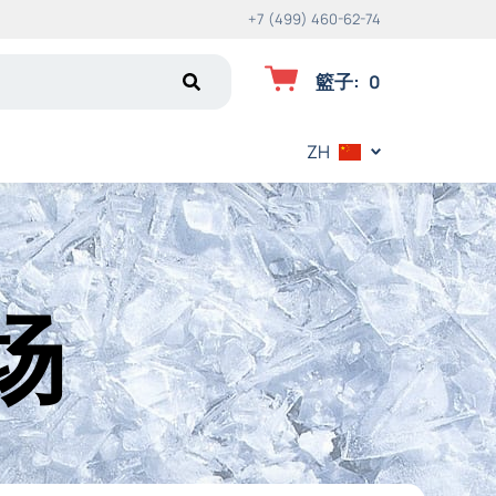
+7 (499) 460-62-74
籃子
:
0
ZH
场