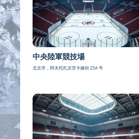
中央陸軍競技場
北京市，阿夫托扎沃茨卡娅街 23A 号