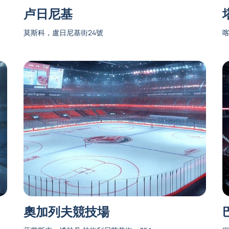
卢日尼基
莫斯科，盧日尼基街24號
喀
奧加列夫競技場