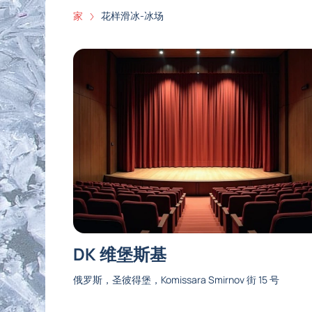
家
花样滑冰-冰场
DK 维堡斯基
俄罗斯，圣彼得堡，Komissara Smirnov 街 15 号