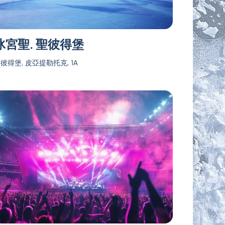
冰宮聖. 聖彼得堡
彼得堡, 皮亞提勒托克, 1A