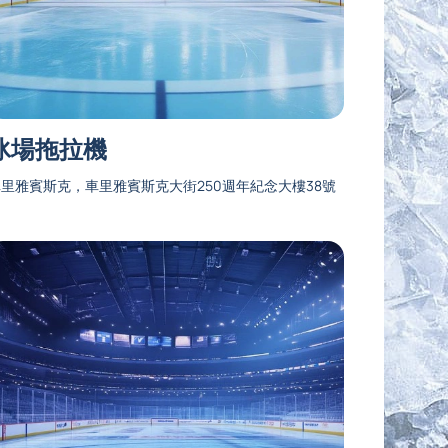
冰場拖拉機
里雅賓斯克，車里雅賓斯克大街250週年紀念大樓38號