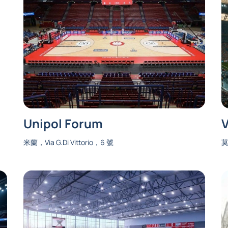
Unipol Forum
米蘭，Via G.Di Vittorio，6 號
莫