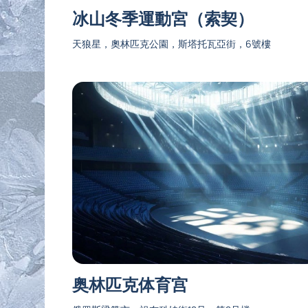
冰山冬季運動宮（索契）
天狼星，奧林匹克公園，斯塔托瓦亞街，6號樓
奥林匹克体育宫