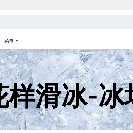
菜单
花样滑冰-冰