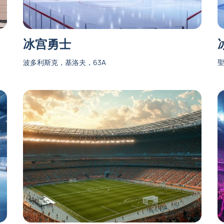
冰宫勇士
波多利斯克，基洛夫，63A
聖