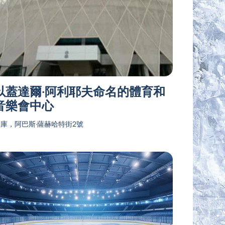
以蓋達爾·阿利耶夫命名的體育和
音樂會中心
庫，阿巴斯·薩赫哈特街2號