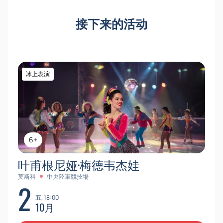
付款後立即獲得電子票
有關價格和可用性的最新信息
接下来的活动
針對企業客戶和團體請求的特殊條件
提前購票 -
享受花樣滑冰！
冰上表演
6+
叶甫根尼娅·梅德韦杰娃
莫斯科
中央陸軍競技場
2
五, 18:00
10月