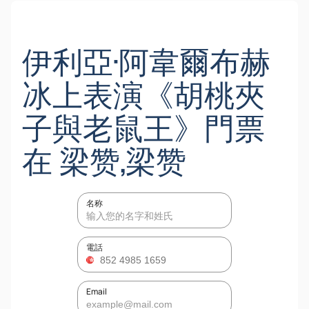
伊利亞·阿韋爾布赫
冰上表演《胡桃夾
子與老鼠王》門票
在 梁赞,梁赞
名称
電話
Email