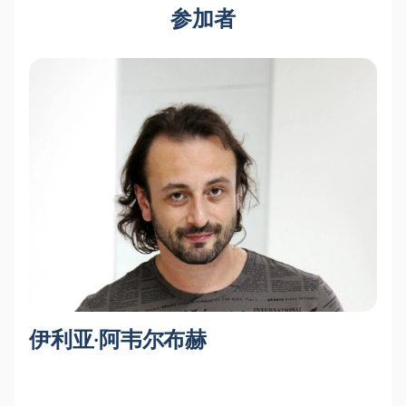
精彩的火焰特效
参加者
雜技演員和體操運動員
歌手演繹柴可夫斯基芭蕾舞劇的器樂部分
世界級花樣滑冰運動員
適合全家一起欣賞的新年氣氛
氛圍時長將讓您完全沉浸在長將時長將您中長將在生活
中秀場時讓您完全沉浸在長童話中時將讓您完全沉浸在
長童話中時將讓您完全沉浸在生活中的長將時長將讓您
完全沉浸在長處時長將讓您完全沉浸在長處生活時長將
讓您
線上購票：票價、座位安排、網站優勢
門票可在網站上線上購買。查看座位安排，使用互動式
地圖選擇最佳座位。票價取決於所選的座位類別－選擇
大廳位置時會顯示當前價格。
座位選擇豐富，從標準座位到VIP包廂，應有盡有，讓
您在觀看演出時獲得最大的舒適度。透過電話獲取建議
伊利亚·阿韦尔布赫
- 經理將協助您找到合適的座位。
快速預訂，無需在售票處排隊
在網站上安全支付