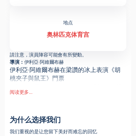
地点
奥林匹克体育宫
請注意，演員陣容可能會有所變動。
導演：
伊利亞·阿維爾布赫
伊利亞·阿維爾布赫在梁讚的冰上表演《胡
桃夾子與鼠王》門票
伊利亞·阿維爾布赫的冰上表演《胡桃夾子與鼠王》門票
阅读更多...
將為這場充滿活力的冬季盛會奠定基礎。一個著名的童
話故事在冰上栩栩如生地呈現，充滿了奇幻的色彩、花
式滑冰運動員的精湛技藝和節日的氣氛。精美的服裝、
佈景、特效和音樂為全家營造出一種夢幻般的氛圍。
为什么选择我们
日期和地點
冰上表演將於2026年1月4日在奧林匹克體育宮舉行。
我们重视的是让您留下美好而难忘的回忆