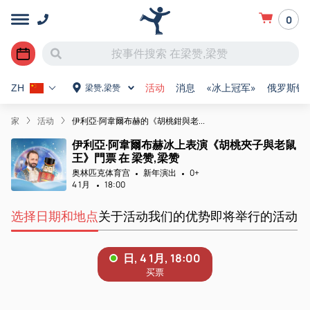
0
活动
消息
«冰上冠军»
俄罗斯锦
梁赞,梁赞
ZH
家
活动
伊利亞·阿韋爾布赫的《胡桃鉗與老...
伊利亞·阿韋爾布赫冰上表演《胡桃夾子與老鼠
王》門票 在 梁赞,梁赞
奥林匹克体育宫
新年演出
0+
4 1月
18:00
选择日期和地点
关于活动
我们的优势
即将举行的活动