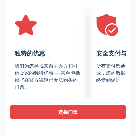
地址：梁贊，祖布科娃街，12號樓，2號樓。在冰雪的
奇妙中度過新年假期吧！
冰上表演嘉賓
節目將邀請世界頂尖花式滑冰選手登台表演。奧運冠軍
葉卡捷琳娜·博布羅娃、亞歷山大·恩伯特以及兩屆世界
冠軍阿爾貝娜·登科娃和馬克西姆·斯塔維斯基將擔任主
角。體操運動員、雜技演員和歌手也將在冰上表演。每
独特的优惠
安全支付与数
位藝術家都技藝精湛，無可挑剔。
冰上表演場地
我们为您寻找来自主办方和可
所有支付都通过安
奧林匹克體育宮是一座現代化的大型冰上表演場地。寬
信卖家的独特优惠——甚至包括
成，您的数据不会
敞的觀眾席是觀賞冰上表演的最佳地點。場地位置便
那些在官方渠道已无法购买的
终受到保护。
利，視野開闊，各年齡層的觀眾都能享受舒適的觀賽體
门票。
驗。
冰上表演劇情與氣氛
一個以童話故事《胡桃鉗與鼠王》為藍本的故事將在冰
选择门票
上展開。頂級花式滑冰表演與原創編舞和表演完美結
合。該項目的服裝均在法國精心打造。精妙的佈景和多
層次的舞台設計，讓每一刻都顯得格外特別。