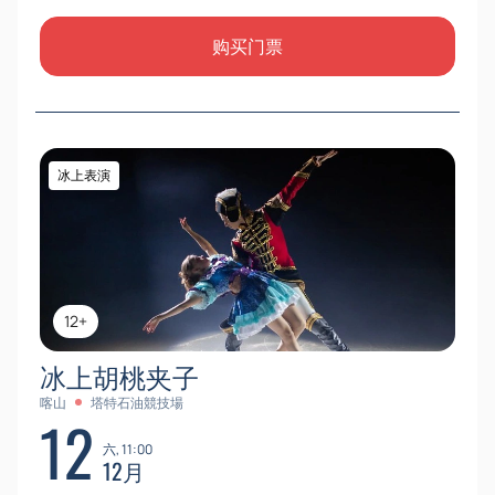
购买门票
冰上表演
12+
冰上胡桃夹子
喀山
塔特石油競技場
12
六, 11:00
12月