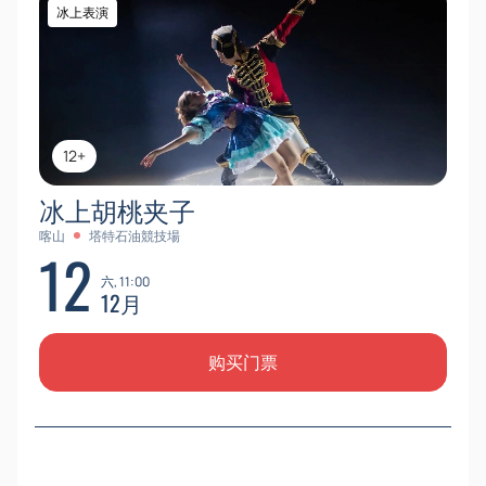
冰上表演
12+
冰上胡桃夹子
喀山
塔特石油競技場
12
六, 11:00
12月
购买门票