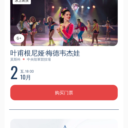
冰上表演
6+
叶甫根尼娅·梅德韦杰娃
莫斯科
中央陸軍競技場
2
五, 18:00
10月
购买门票