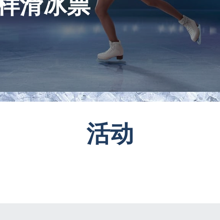
花样滑冰票
活动