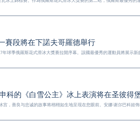
將舉辦涅瓦冰上錦標賽。作為俄羅斯花式滑冰大獎賽的第二站，俄羅斯最優秀
一賽段將在下諾夫哥羅德舉行
6/2027年球季俄羅斯花式滑冰大獎賽拉開序幕。該國最優秀的運動員將展
鲁申科的《白雪公主》冰上表演将在圣彼得
冰宫，善良与忠诚的故事将栩栩如生地呈现在您眼前。安娜·谢尔巴科娃