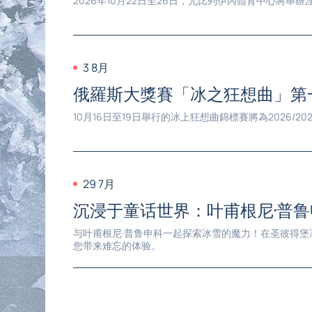
2026年10月22日至26日，尤比列伊內體育中心
3 8月
俄羅斯大獎賽「冰之狂想曲」第
10月16日至19日舉行的冰上狂想曲錦標賽將為202
29 7月
沉浸于童话世界：叶甫根尼·普
与叶甫根尼·普鲁申科一起探索冰雪的魔力！在圣彼得堡
您带来难忘的体验。