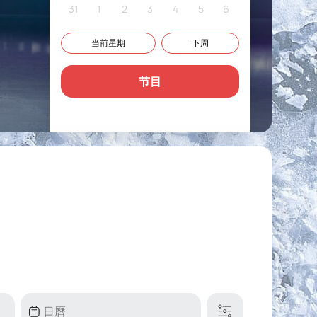
31
1
2
3
4
5
6
当前星期
下周
节目