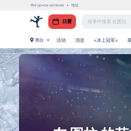
Фигурное катание
地址
日曆
活动
消息
«冰上冠军»
图拉