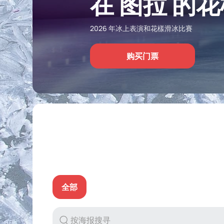
在 图拉 的
2026 年冰上表演和花樣滑冰比賽
购买门票
全部