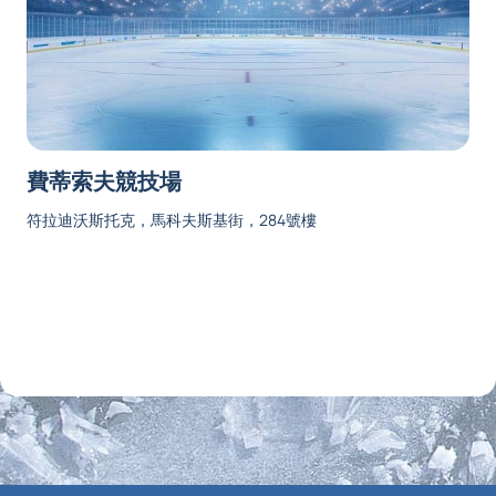
費蒂索夫競技場
符拉迪沃斯托克，馬科夫斯基街，284號樓