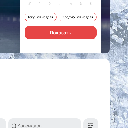
31
1
2
3
4
5
6
Текущая неделя
Следующая неделя
Показать