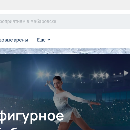
довые арены
Еще
 фигурное