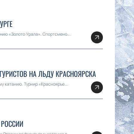
УРГЕ
нию «Золото Урала». Спортсмено...
ГУРИСТОВ НА ЛЬДУ КРАСНОЯРСКА
у катанию. Турнир «Красноярье...
 РОССИИ
 России по фигурному катанию п...