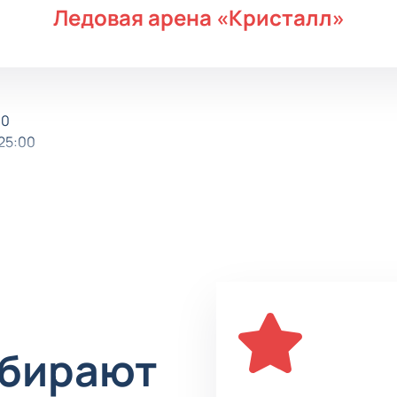
Ледовая арена «Кристалл»
00
25:00
:45:00
а 18:45:00
4:00:00
:00
а 17:45:00
ноярске состоится финал Гран-при России по фигурному ката
ыбирают
 после чемпионата страны, проходит оно в те же сроки, что
ся не только призовыми деньгами, которые получают победи
еребро - 300 тыс. и 200 - за бронзу. Интересно состязание е