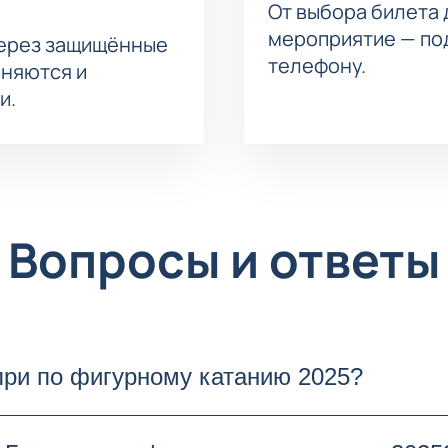
От выбора билета 
мероприятие — под
через защищённые
телефону.
аняются и
и.
Вопросы и ответы
при по фигурному катанию 2025?
му катанию 2025 пройдет в Красноярске на Ле