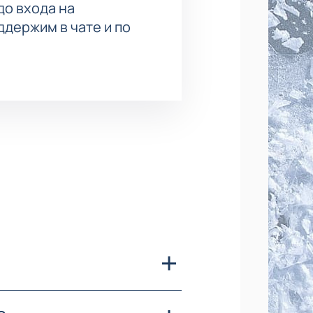
до входа на
держим в чате и по
довой арене "Кристалл".