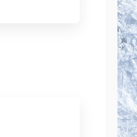
нию в «Сибирь Арене».
 и международные этапы.
тели. В прошлом году за золото
ще и тем, что Гран-при имеет