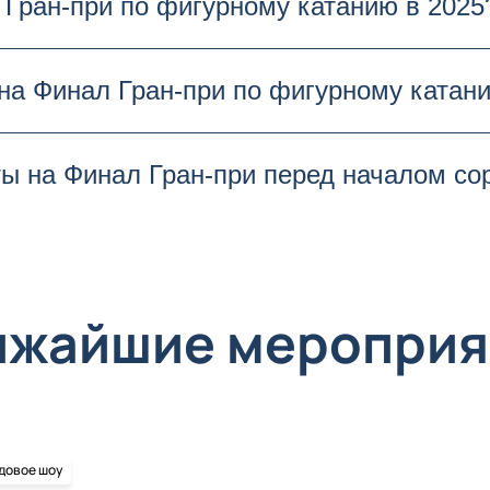
 Гран-при по фигурному катанию в 2025
е сезона, где соберутся сильнейшие фигурис
му катанию 2025 пройдет 13 февраля. В этот д
на Финал Гран-при по фигурному катан
игуристов за титул чемпиона.
уется в зависимости от выбранного местопол
ты на Финал Гран-при перед началом со
ить билеты и выбрать места на странице мероп
2025 могут быть доступны перед началом соре
ено. Рекомендуется заранее купить билеты на
ижайшие мероприя
довое шоу