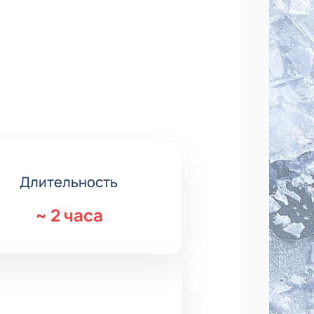
Длительность
~
2 часа