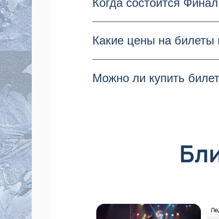
Когда состоится Финал
Это решающее соревновани
Финал Гран-при по фигурно
Какие цены на билеты 
состоится главная битва ф
Стоимость билетов варьир
Можно ли купить биле
"Кристалл". Вы можете куп
Билеты на Финал Гран-при 
количество будет огранич
Бл
Ле