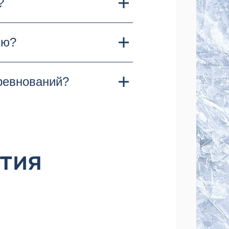
?
ты России.
ень на арене "Кристалл"
ию?
ожения на арене
ревнований?
риятия.
внований, но их
 странице мероприятия.
тия