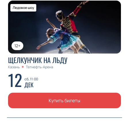
Ледовое шоу
12+
ЩЕЛКУНЧИК НА ЛЬДУ
Казань
Татнефть-Арена
12
сб, 11:00
ДЕК
Купить билеты