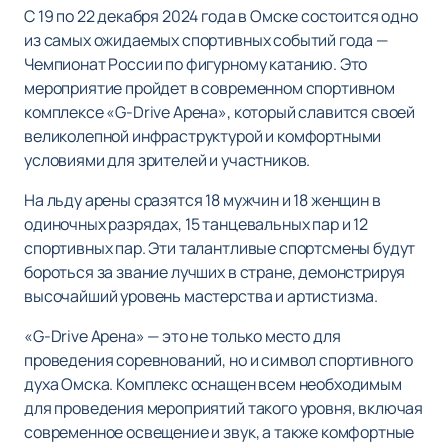
С 19 по 22 декабря 2024 года в Омске состоится одно
из самых ожидаемых спортивных событий года —
Чемпионат России по фигурному катанию. Это
мероприятие пройдет в современном спортивном
комплексе «G-Drive Арена», который славится своей
великолепной инфраструктурой и комфортными
условиями для зрителей и участников.
На льду арены сразятся 18 мужчин и 18 женщин в
одиночных разрядах, 15 танцевальных пар и 12
спортивных пар. Эти талантливые спортсмены будут
бороться за звание лучших в стране, демонстрируя
высочайший уровень мастерства и артистизма.
«G-Drive Арена» — это не только место для
проведения соревнований, но и символ спортивного
духа Омска. Комплекс оснащен всем необходимым
для проведения мероприятий такого уровня, включая
современное освещение и звук, а также комфортные