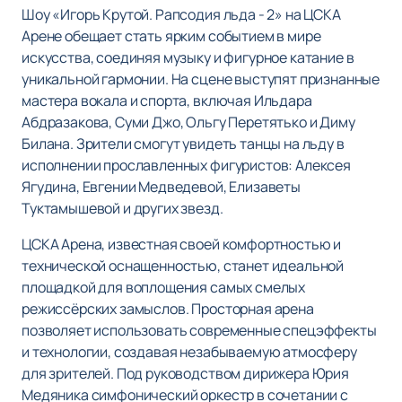
Шоу «Игорь Крутой. Рапсодия льда - 2» на ЦСКА
Арене обещает стать ярким событием в мире
искусства, соединяя музыку и фигурное катание в
уникальной гармонии. На сцене выступят признанные
мастера вокала и спорта, включая Ильдара
Абдразакова, Суми Джо, Ольгу Перетятько и Диму
Билана. Зрители смогут увидеть танцы на льду в
исполнении прославленных фигуристов: Алексея
Ягудина, Евгении Медведевой, Елизаветы
Туктамышевой и других звезд.
ЦСКА Арена, известная своей комфортностью и
технической оснащенностью, станет идеальной
площадкой для воплощения самых смелых
режиссёрских замыслов. Просторная арена
позволяет использовать современные спецэффекты
и технологии, создавая незабываемую атмосферу
для зрителей. Под руководством дирижера Юрия
Медяника симфонический оркестр в сочетании с