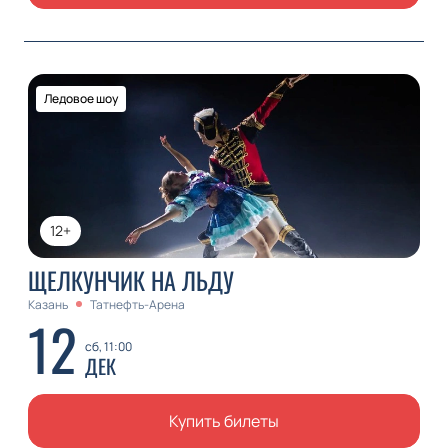
Ледовое шоу
12+
ЩЕЛКУНЧИК НА ЛЬДУ
Казань
Татнефть-Арена
12
сб, 11:00
ДЕК
Купить билеты