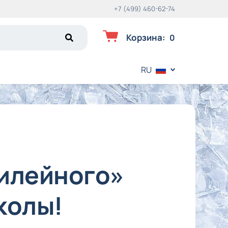
+7 (499) 460-62-74
Корзина
:
0
RU
билейного»
колы!