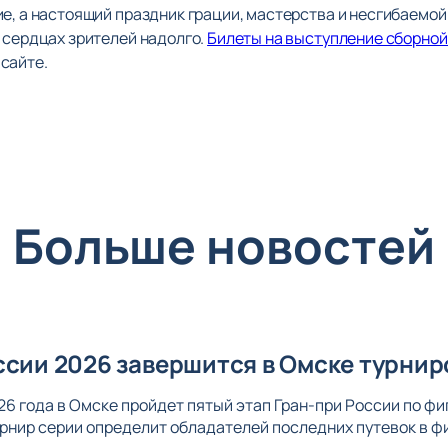
е, а настоящий праздник грации, мастерства и несгибаемой 
 сердцах зрителей надолго.
Билеты на выступление сборной
сайте.
Больше новостей
ссии 2026 завершится в Омске турни
2026 года в Омске пройдет пятый этап Гран-при России по 
нир серии определит обладателей последних путевок в ф