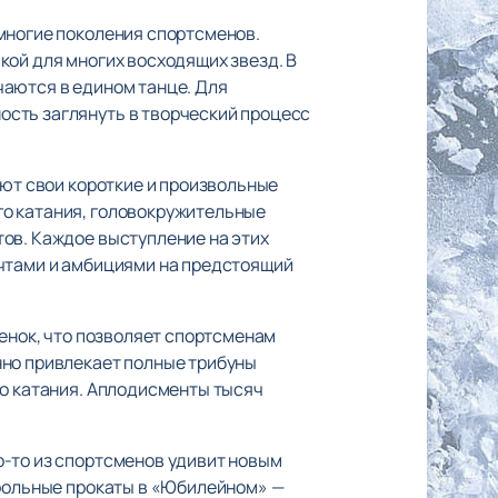
многие поколения спортсменов.
кой для многих восходящих звезд. В
чаются в едином танце. Для
ость заглянуть в творческий процесс
уют свои короткие и произвольные
го катания, головокружительные
ов. Каждое выступление на этих
ечтами и амбициями на предстоящий
ценок, что позволяет спортсменам
нно привлекает полные трибуны
го катания. Аплодисменты тысяч
о-то из спортсменов удивит новым
трольные прокаты в «Юбилейном» —