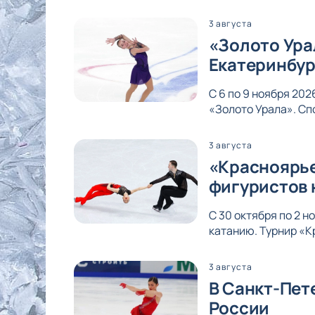
3 августа
«Золото Ура
Екатеринбур
С 6 по 9 ноября 20
«Золото Урала». Сп
3 августа
«Красноярье
фигуристов 
С 30 октября по 2 
катанию. Турнир «К
3 августа
В Санкт-Пет
России