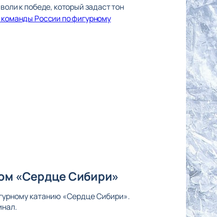
воли к победе, который задаст тон
 команды России по фигурному
ром «Сердце Сибири»
фигурному катанию «Сердце Сибири».
инал.