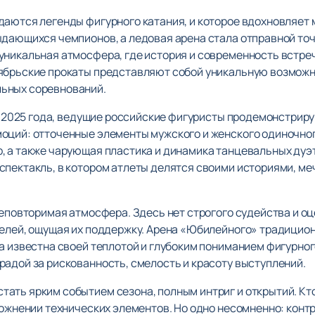
даются легенды фигурного катания, и которое вдохновляет 
ыдающихся чемпионов, а ледовая арена стала отправной точ
уникальная атмосфера, где история и современность встре
ябрьские прокаты представляют собой уникальную возможн
ьных соревнований.
ря 2025 года, ведущие российские фигуристы продемонстрир
оций: отточенные элементы мужского и женского одиночно
, а также чарующая пластика и динамика танцевальных дуэт
спектакль, в котором атлеты делятся своими историями, м
неповторимая атмосфера. Здесь нет строгого судейства и о
телей, ощущая их поддержку. Арена «Юбилейного» традицио
ка известна своей теплотой и глубоким пониманием фигурно
радой за рискованность, смелость и красоту выступлений.
ать ярким событием сезона, полным интриг и открытий. Кт
сложнении технических элементов. Но одно несомненно: кон