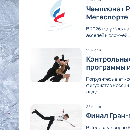
Чемпионат Р
Мегаспорте
В 2026 году Москва
акселей и сложнейш
22 июля
Контрольные
программы и
Погрузитесь в атмо
фигуристов России 
льду.
22 июля
Финал Гран-
В Ледовом дворце Р