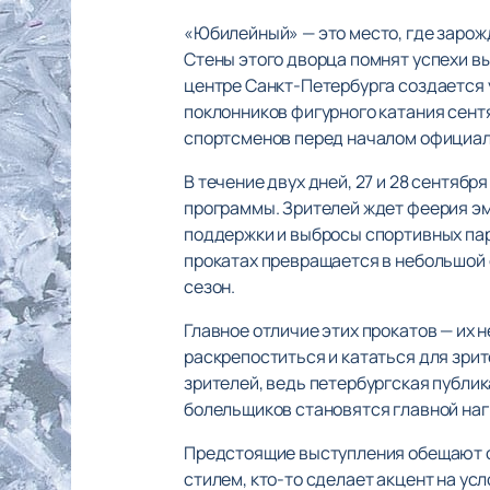
«Юбилейный» — это место, где зарож
Стены этого дворца помнят успехи в
центре Санкт-Петербурга создается 
поклонников фигурного катания сент
спортсменов перед началом официал
В течение двух дней, 27 и 28 сентяб
программы. Зрителей ждет феерия эм
поддержки и выбросы спортивных пар
прокатах превращается в небольшой 
сезон.
Главное отличие этих прокатов — их 
раскрепоститься и кататься для зри
зрителей, ведь петербургская публи
болельщиков становятся главной наг
Предстоящие выступления обещают ст
стилем, кто-то сделает акцент на у