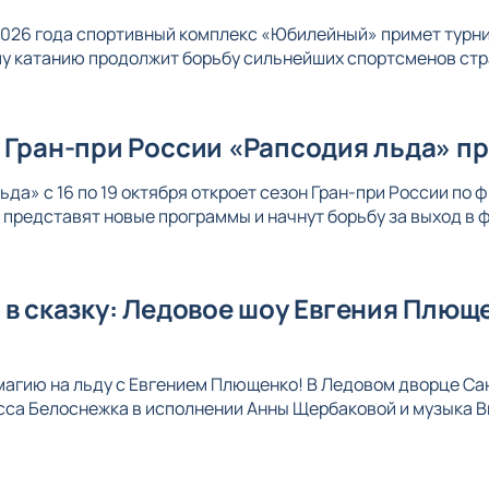
 2026 года спортивный комплекс «Юбилейный» примет турни
у катанию продолжит борьбу сильнейших спортсменов стра
 Гран-при России «Рапсодия льда» п
ьда» с 16 по 19 октября откроет сезон Гран-при России по
представят новые программы и начнут борьбу за выход в ф
 в сказку: Ледовое шоу Евгения Плющ
магию на льду с Евгением Плющенко! В Ледовом дворце Са
сса Белоснежка в исполнении Анны Щербаковой и музыка 