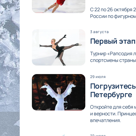
С 22 по 26 октября
России по фигурном
3 августа
Первый этап
Турнир «Рапсодия л
спортсмены страны 
29 июля
Погрузитесь
Петербурге
Откройте для себя 
и верности. Принце
впечатления.
22 июля