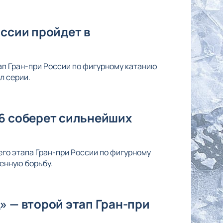
оссии пройдет в
ап Гран-при России по фигурному катанию
л серии.
26 соберет сильнейших
его этапа Гран-при России по фигурному
енную борьбу.
» — второй этап Гран-при