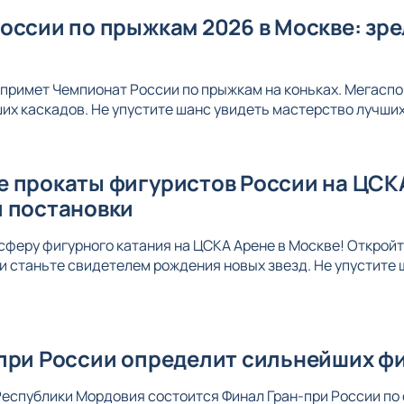
оссии по прыжкам 2026 в Москве: зр
 примет Чемпионат России по прыжкам на коньках. Мегаспо
их каскадов. Не упустите шанс увидеть мастерство лучши
 прокаты фигуристов России на ЦСК
 постановки
сферу фигурного катания на ЦСКА Арене в Москве! Открой
и станьте свидетелем рождения новых звезд. Не упустите 
при России определит сильнейших фи
еспублики Мордовия состоится Финал Гран-при России по