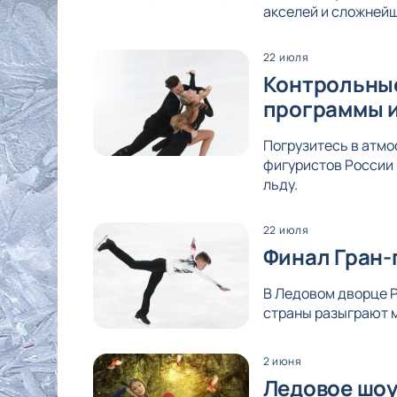
акселей и сложнейш
22 июля
Контрольные
программы и
Погрузитесь в атмо
фигуристов России 
льду.
22 июля
Финал Гран-
В Ледовом дворце Р
страны разыграют м
2 июня
Ледовое шоу