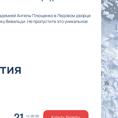
кадемией Ангелы Плющенко в Ледовом дворце
ку Вивальди. Не пропустите это уникальное
тия
31
чт, 00:00
Купить билеты