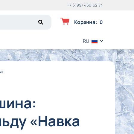
+7 (499) 460-62-74
Корзина
:
0
RU
ы»
шина:
льду «Навка