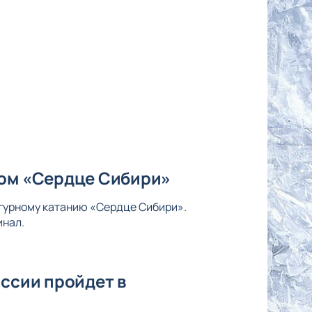
ром «Сердце Сибири»
фигурному катанию «Сердце Сибири».
инал.
оссии пройдет в