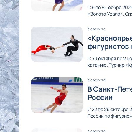
С 6 по 9 ноября 20
«Золото Урала». Сп
3 августа
«Красноярье
фигуристов 
С 30 октября по 2 
катанию. Турнир «К
3 августа
В Санкт-Пет
России
С 22 по 26 октября
России по фигурном
3 августа