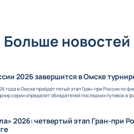
Больше новостей
ссии 2026 завершится в Омске турни
2026 года в Омске пройдет пятый этап Гран-при России по 
нир серии определит обладателей последних путевок в ф
ла» 2026: четвертый этап Гран-при Р
ге