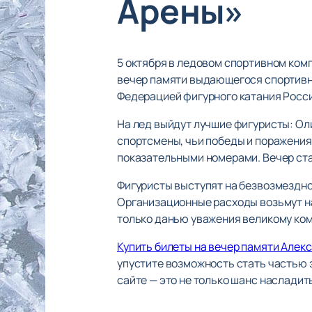
Арены»
5 октября в ледовом спортивном комп
вечер памяти выдающегося спортивн
Федерацией фигурного катания России
На лед выйдут лучшие фигуристы: Ол
спортсмены, чьи победы и поражения
показательными номерами. Вечер ста
Фигуристы выступят на безвозмездно
Организационные расходы возьмут на
только данью уважения великому ком
Купить билеты на вечер памяти Алек
упустите возможность стать частью 
сайте — это не только шанс насладит