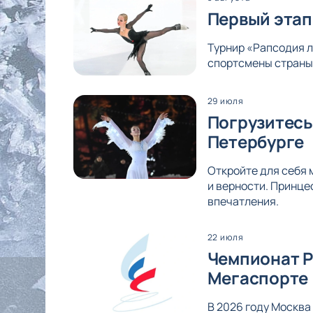
Первый этап
Турнир «Рапсодия л
спортсмены страны 
29 июля
Погрузитесь
Петербурге
Откройте для себя 
и верности. Принце
впечатления.
22 июля
Чемпионат Р
Мегаспорте
В 2026 году Москва