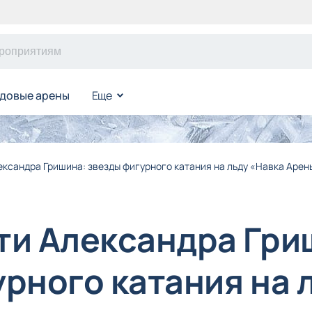
довые арены
Еще
ександра Гришина: звезды фигурного катания на льду «Навка Арен
ти Александра Гри
урного катания на 