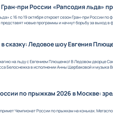
 Гран-при России «Рапсодия льда» п
ьда» с 16 по 19 октября откроет сезон Гран-при России по
представят новые программы и начнут борьбу за выход в ф
 в сказку: Ледовое шоу Евгения Плющ
магию на льду с Евгением Плющенко! В Ледовом дворце Са
сса Белоснежка в исполнении Анны Щербаковой и музыка 
оссии по прыжкам 2026 в Москве: зр
 примет Чемпионат России по прыжкам на коньках. Мегаспо