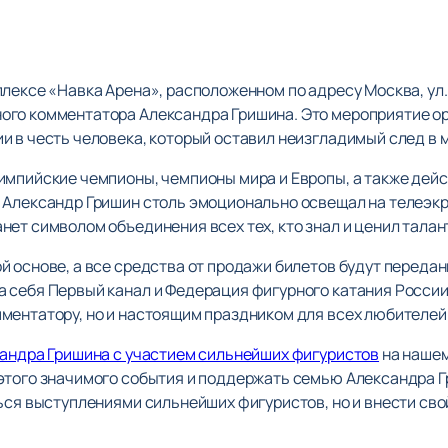
лексе «Навка Арена», расположенном по адресу Москва, ул.
ого комментатора Александра Гришина. Это мероприятие о
 в честь человека, который оставил неизгладимый след в м
импийские чемпионы, чемпионы мира и Европы, а также дей
 Александр Гришин столь эмоционально освещал на телеэкр
нет символом объединения всех тех, кто знал и ценил тала
й основе, а все средства от продажи билетов будут переда
 себя Первый канал и Федерация фигурного катания России.
ментатору, но и настоящим праздником для всех любителей
сандра Гришина с участием сильнейших фигуристов
на нашем
этого значимого события и поддержать семью Александра Г
ься выступлениями сильнейших фигуристов, но и внести сво