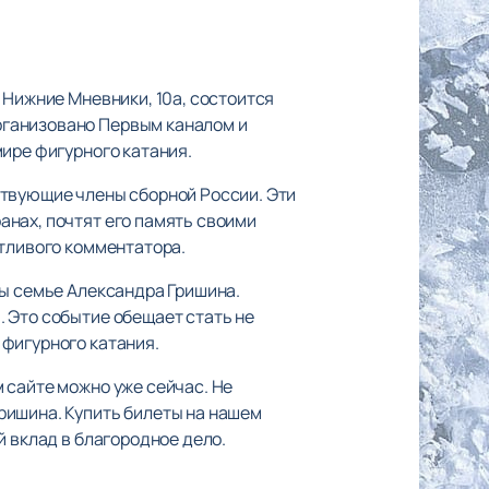
 Нижние Мневники, 10а, состоится
рганизовано Первым каналом и
ире фигурного катания.
ствующие члены сборной России. Эти
анах, почтят его память своими
нтливого комментатора.
ны семье Александра Гришина.
 Это событие обещает стать не
 фигурного катания.
 сайте можно уже сейчас. Не
ришина. Купить билеты на нашем
й вклад в благородное дело.