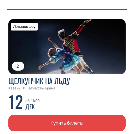
Ледовое шоу
12+
ЩЕЛКУНЧИК НА ЛЬДУ
Казань
Татнефть-Арена
12
сб, 11:00
ДЕК
Купить билеты