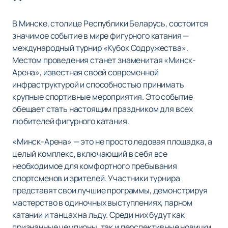
В Минске, столице Республики Беларусь, состоится
значимое событие в мире фигурного катания —
международный турнир «Кубок Содружества».
Местом проведения станет знаменитая «Минск-
Арена», известная своей современной
инфраструктурой и способностью принимать
крупные спортивные мероприятия. Это событие
обещает стать настоящим праздником для всех
любителей фигурного катания.
«Минск-Арена» — это не просто ледовая площадка, а
целый комплекс, включающий в себя все
необходимое для комфортного пребывания
спортсменов и зрителей. Участники турнира
представят свои лучшие программы, демонстрируя
мастерство в одиночных выступлениях, парном
катании и танцах на льду. Среди них будут как
признанные чемпионы, так и перспективные новички,