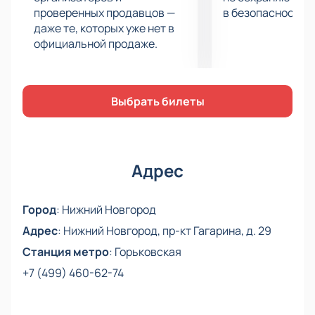
проверенных продавцов —
в безопасности.
настоящим путешествием во времени и
даже те, которых уже нет в
пространстве, пробуждая самые светлые чувства.
официальной продаже.
Чтобы стать частью этого удивительного события,
вы можете
купить билеты
на нашем сайте.
Выбрать билеты
Адрес
Город
:
Нижний Новгород
Адрес
:
Нижний Новгород, пр-кт Гагарина, д. 29
Станция метро
:
Горьковская
+7 (499) 460-62-74