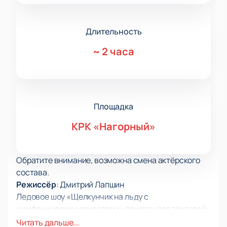
Длительность
~
2 часа
Площадка
КРК «Нагорный»
Обратите внимание, возможна смена актёрского
состава.
Режиссёр
: Дмитрий Лапшин
Ледовое шоу «Щелкунчик на льду с
симфоническим оркестром» приглашает зрителей
в КРК Нагорный, чтобы насладиться уникальной
Читать дальше...