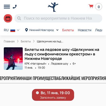
0
Билеты
Новости
Ледов
Нижний Новгород
RU
Главная
Билеты
Щелкунчик на льд...
Билеты на ледовое шоу «Щелкунчик на
льду с симфоническим оркестром» в
Нижнем Новгороде
КРК «Нагорный»
Ледовое шоу
6+
11 янв.
19:00
МЕРОПРИЯТИИ
НАШИ ПРЕИМУЩЕСТВА
БЛИЖАЙШИЕ МЕРОПРИЯТИЯ