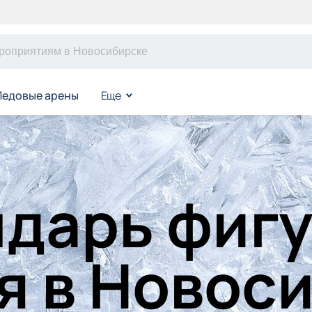
Ледовые арены
Еще
дарь фиг
я в Новос