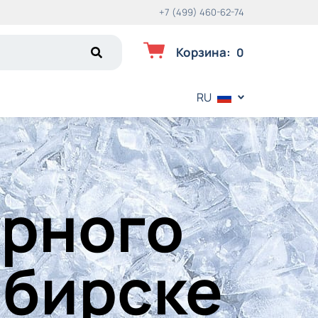
+7 (499) 460-62-74
Корзина
:
0
RU
урного
ибирске