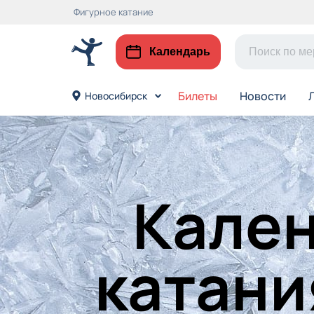
Фигурное катание
Календарь
Билеты
Новости
Новосибирск
Кален
катани