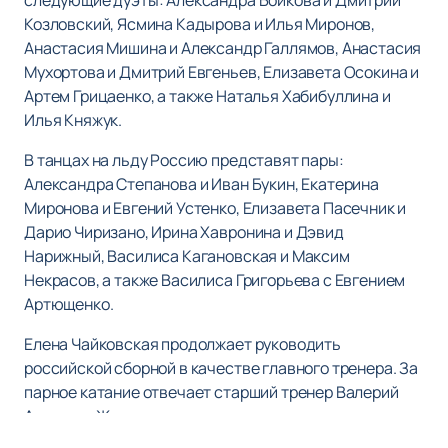
следующие дуэты: Александра Бойкова и Дмитрий
Козловский, Ясмина Кадырова и Илья Миронов,
Анастасия Мишина и Александр Галлямов, Анастасия
Мухортова и Дмитрий Евгеньев, Елизавета Осокина и
Артем Грицаенко, а также Наталья Хабибуллина и
Илья Княжук.
В танцах на льду Россию представят пары:
Александра Степанова и Иван Букин, Екатерина
Миронова и Евгений Устенко, Елизавета Пасечник и
Дарио Чиризано, Ирина Хавронина и Дэвид
Нарижный, Василиса Кагановская и Максим
Некрасов, а также Василиса Григорьева с Евгением
Артющенко.
Елена Чайковская продолжает руководить
российской сборной в качестве главного тренера. За
парное катание отвечает старший тренер Валерий
Артюхов. Женское одиночное катание курирует
Галина Голубкова, а мужское — Татьяна Тарасова.