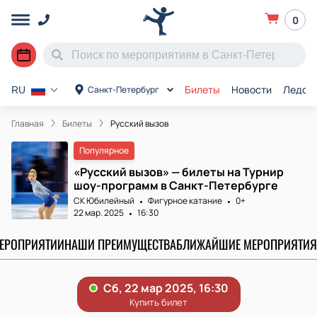
0
Билеты
Новости
Ледов
Санкт-Петербург
RU
Главная
Билеты
Русский вызов
Популярное
«Русский вызов» — билеты на Турнир
шоу-программ в Санкт-Петербурге
СК Юбилейный
Фигурное катание
0+
22 мар. 2025
16:30
МЕРОПРИЯТИИ
НАШИ ПРЕИМУЩЕСТВА
БЛИЖАЙШИЕ МЕРОПРИЯТИЯ