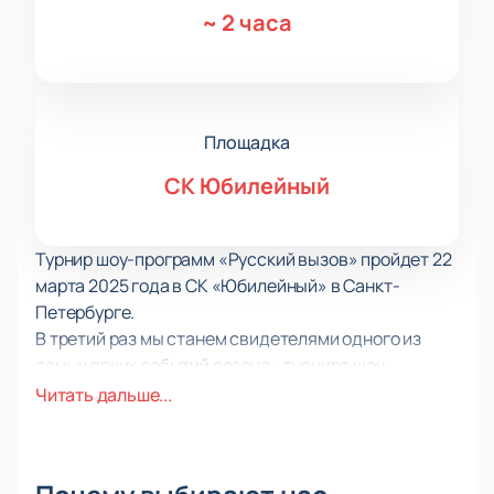
~
2 часа
Площадка
СК Юбилейный
Турнир шоу-программ «Русский вызов» пройдет 22
марта 2025 года в СК «Юбилейный» в Санкт-
Петербурге.
В третий раз мы станем свидетелями одного из
самых ярких событий сезона - турнира шоу-
программ, которые проходят под общим названием
Читать дальше...
«Русский вызов». Разные фигуристы, программы,
пары и одиночники, объединенные одной идеей -
показать все богатства нашей страны. Уникальная