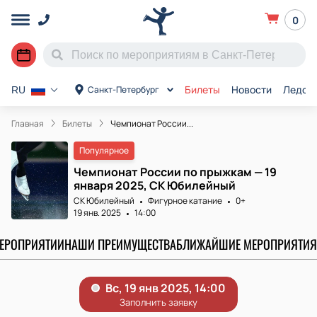
0
Билеты
Новости
Ледов
Санкт-Петербург
RU
Главная
Билеты
Чемпионат России...
Популярное
Чемпионат России по прыжкам — 19
января 2025, СК Юбилейный
СК Юбилейный
Фигурное катание
0+
19 янв. 2025
14:00
МЕРОПРИЯТИИ
НАШИ ПРЕИМУЩЕСТВА
БЛИЖАЙШИЕ МЕРОПРИЯТИЯ