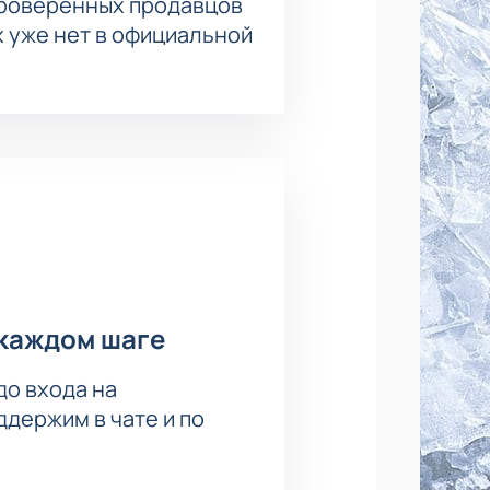
проверенных продавцов
ли по телефону.
х уже нет в официальной
каждом шаге
до входа на
держим в чате и по