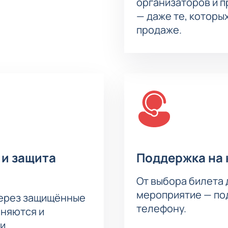
организаторов и 
у.
х посещения или программе — свяжитесь с нами через сайт и
— даже те, которы
продаже.
 и защита
Поддержка на 
От выбора билета 
мероприятие — под
через защищённые
телефону.
аняются и
и.