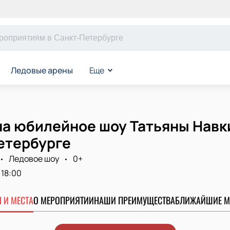
Ледовые арены
Еще
а юбилейное шоу Татьяны Навки
етербурге
Ледовое шоу
0+
18:00
 И МЕСТА
О МЕРОПРИЯТИИ
НАШИ ПРЕИМУЩЕСТВА
БЛИЖАЙШИЕ М