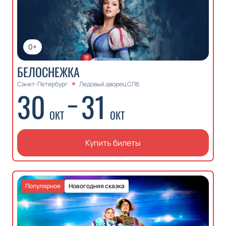
0+
БЕЛОСНЕЖКА
Санкт-Петербург
Ледовый дворец СПб
30
31
ОКТ
ОКТ
Купить билеты
Популярное
Новогодняя сказка