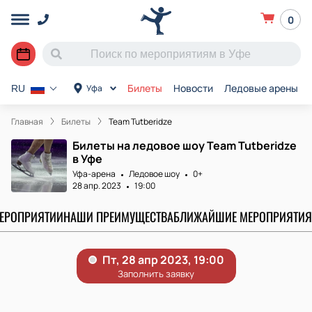
0
Билеты
Новости
Ледовые арены
Уфа
RU
Главная
Билеты
Team Tutberidze
Билеты на ледовое шоу Team Tutberidze
в Уфе
Уфа-арена
Ледовое шоу
0+
28 апр. 2023
19:00
МЕРОПРИЯТИИ
НАШИ ПРЕИМУЩЕСТВА
БЛИЖАЙШИЕ МЕРОПРИЯТИЯ