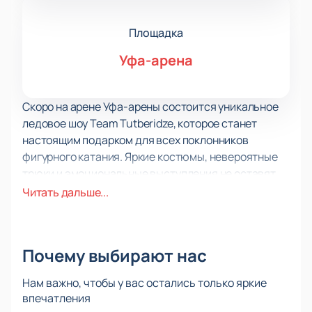
Площадка
Уфа-арена
Скоро на арене Уфа-арены состоится уникальное
ледовое шоу Team Tutberidze, которое станет
настоящим подарком для всех поклонников
фигурного катания. Яркие костюмы, невероятные
трюки и эмоциональные выступления не оставят
никого равнодушным.
Читать дальше...
Вы будете держать кулаки за каждого спортсмена,
ощущая их борьбу и стремление к победе. На
трибунах вы окажетесь в центре событий, сможете
Почему выбирают нас
наслаждаться зрелищем и быть частью большого
спортивного сообщества.
Нам важно, чтобы у вас остались только яркие
Lедовое шоу Team Tutberidze – это не только
впечатления
красивое представление, но и возможность