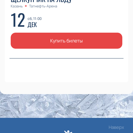
Казань
Татнефть-Арена
12
сб, 11:00
ДЕК
Купить билеты
Наверх