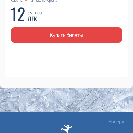
Казань
Татнефть-Арена
12
сб, 11:00
ДЕК
Купить билеты
Наверх