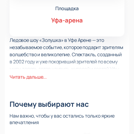
Площадка
Уфа-арена
Ледовое шоу «Золушка» в Уфе Арене — это
незабываемое событие, которое подарит зрителям
волшебство и великолепие. Спектакль, созданный
в 2002 году и уже покоривший зрителей по всему
миру, теперь готов удивить жителей и гостей Уфы.
Уфа Арена, известная своими масштабными
Читать дальше...
мероприятиями и современным оборудованием,
станет идеальной площадкой для этого
грандиозного шоу.
Почему выбирают нас
На льду и в воздухе развернется удивительное
представление с участием олимпийских
Нам важно, чтобы у вас остались только яркие
чемпионов Натальи Бестемьяновой, Андрея Букина
впечатления
и Аделины Сотниковой. Эти именитые фигуристы,
совместно с профессиональными артистами