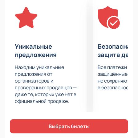
цирка, создадут атмосферу настоящей сказки.
Зрители смогут насладиться не только виртуозным
катанием, но и впечатляющими воздушными
номерами, а также спецэффектами и иллюзиями,
которые добавят шоу особого шарма.
Ледовое шоу «Золушка» — это не просто спектакль,
Уникальные
Безопасная 
это путешествие в мир мечты и фантазии, где
предложения
защита данн
каждый элемент продуман до мелочей, чтобы
удивить и вдохновить. Чтобы стать частью этого
Находим уникальные
Все платежи про
удивительного события, вы можете
купить билеты
предложения от
защищённые шлю
на нашем сайте. Не упустите возможность увидеть
организаторов и
не сохраняются 
проверенных продавцов —
в безопасности.
это великолепие своими глазами.
даже те, которых уже нет в
официальной продаже.
Выбрать билеты