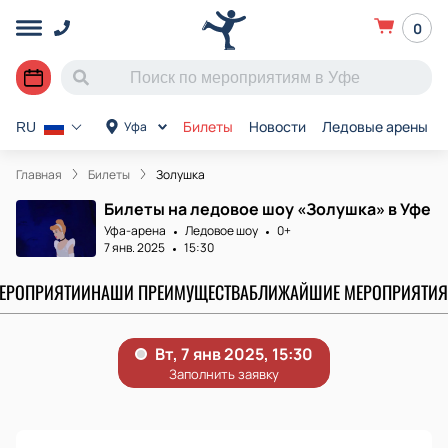
0
Билеты
Новости
Ледовые арены
Уфа
RU
Главная
Билеты
Золушка
Билеты на ледовое шоу «Золушка» в Уфе
Уфа-арена
Ледовое шоу
0+
7 янв. 2025
15:30
МЕРОПРИЯТИИ
НАШИ ПРЕИМУЩЕСТВА
БЛИЖАЙШИЕ МЕРОПРИЯТИЯ