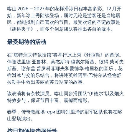
喀山 2026 — 2027 年的花样滑冰日程丰富多彩。12 月开
始，新年冰上秀陆续登场，届时无论是游客还是当地居
民，都能找到自己喜欢的节目。最受欢迎的圣诞故事是
《胡桃夹子》，而多个创意团队将推出各自的版本。
最受期待的活动
在“塔特涅夫特竞技馆”将举行冰上秀《舒拉勒》的首演。
伴随法里德·亚鲁林、莫杰斯特·穆索尔斯基、彼得·柴可夫
斯基、谢尔盖·普罗科菲耶夫和爱德华·格里格的音乐，花
样滑冰与交响乐结合，将讲述英雄阿里·巴特尔从怪物舒
拉勒手中救出美丽的苏云别克的故事。
该表演将有杂技演员、喀山同步滑团队“伊德尔”以及烟火
特效参与，保证节目丰富、震撼而精彩。
春季，传奇教练埃тери·图特别里泽的冠军团队也将在喀
山登场演出。
按日期便捷选择活动