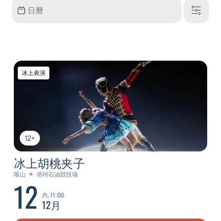
冰上表演
12+
冰上胡桃夹子
喀山
塔特石油競技場
12
六, 11:00
12月