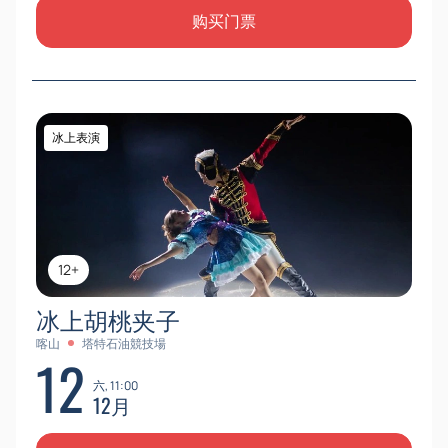
购买门票
冰上表演
12+
冰上胡桃夹子
喀山
塔特石油競技場
12
六, 11:00
12月