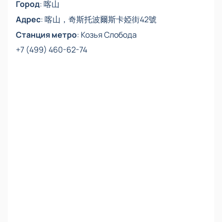
在线购票
Город
:
喀山
通过网站购票：在互动座位图上选择座位，查询票价，
Адрес
:
喀山，奇斯托波爾斯卡婭街42號
并以任何便捷的方式付款。 “座位图”部分提供详细的座
Станция метро
:
Козья Слобода
位位置：您可以选择靠近体育场的座位，或选择VIP包
+7 (499) 460-62-74
厢以获得更舒适的体验。
票价：价格取决于所选的座位类别——网站会在您选择
座位时显示确切金额。服务介绍：
提供不同价位的门票；
支持在线或电话预订；
提供选座支持；
保证安全付款，不会多付款；