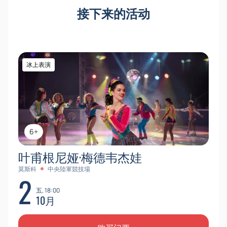
接下来的活动
冰上表演
6+
叶甫根尼娅·梅德韦杰娃
莫斯科
中央陸軍競技場
2
五, 18:00
10月