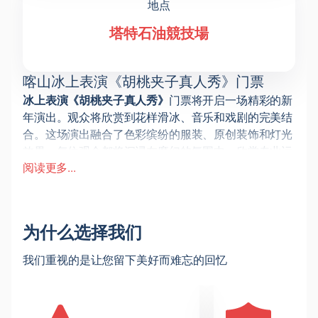
地点
塔特石油競技場
喀山冰上表演《胡桃夹子真人秀》门票
冰上表演《胡桃夹子真人秀》
门票将开启一场精彩的新
年演出。观众将欣赏到花样滑冰、音乐和戏剧的完美结
合。这场演出融合了色彩缤纷的服装、原创装饰和灯光
效果。每位观众都将沉浸在魔幻的氛围中，欣赏专业运
阅读更多...
动员和艺术家的精彩表演，并感受到对奇迹的信仰。
日期和地点
冰上表演将在塔特内夫特竞技场举行，地址：喀山市奇
斯托波尔街42号楼。宽敞的场地无论从哪个角度都能清
为什么选择我们
晰可见。表演的时间表和开始时间已在网站上公布。
参与者
我们重视的是让您留下美好而难忘的回忆
表演将由俄罗斯顶尖的花样滑冰运动员组成——国际比
赛的获胜者、现役运动员、俄罗斯体育院校的代表。编
舞师尼基塔·米哈伊洛夫组建了一支强大的阵容：花样滑