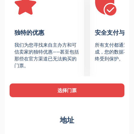
冰大师、世界冰上表演的独舞演员。国家艺术体操队、
空中杂技演员和原创艺术家也将参与表演。
地点
塔特内夫特竞技场是一个现代化的冰上竞技场，拥有先
独特的优惠
安全支付与数
进的技术设备和舒适的座椅。宽敞的大厅提供多种座位
选择：正厅或VIP包厢。大厅布局将帮助您选择舒适的
我们为您寻找来自主办方和可
所有支付都通过安
观演位置。
信卖家的独特优惠——甚至包括
成，您的数据不会
节目安排与剧情
那些在官方渠道已无法购买的
终受到保护。
这场演出将以全新的形式讲述一个耳熟能详的童话故
门票。
事。剧本充满了动感、技巧和感人的时刻。节目内容包
括：
不同年代花样滑冰运动员的精彩表演；
选择门票
柴可夫斯基芭蕾舞曲的现代配乐；
戏剧和电影艺术家的原创曲目；
超过五十套独特的服装；
灯光解决方案和光影装置。
地址
演出时长适合全家观看。每个曲目都是一个关于冰上运
动和艺术的独立故事。