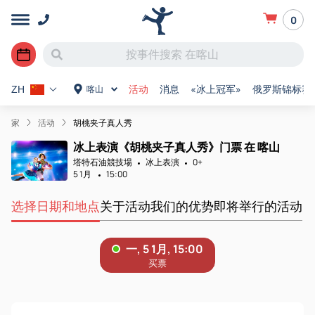
0
活动
消息
«冰上冠军»
俄罗斯锦标赛
喀山
ZH
家
活动
胡桃夹子真人秀
冰上表演《胡桃夹子真人秀》门票 在 喀山
塔特石油競技場
冰上表演
0+
5 1月
15:00
选择日期和地点
关于活动
我们的优势
即将举行的活动