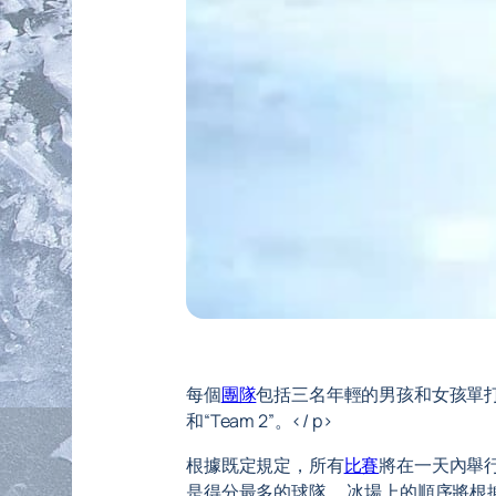
每個
團隊
包括三名年輕的男孩和女孩單
和“Team 2”。</ p>
根據既定規定，所有
比賽
將在一天內舉
是得分最多的球隊。 冰場上的順序將根