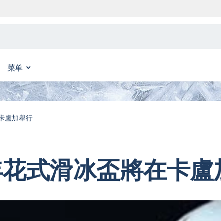
菜单
卡盧加舉行
年花式滑冰盃將在卡盧