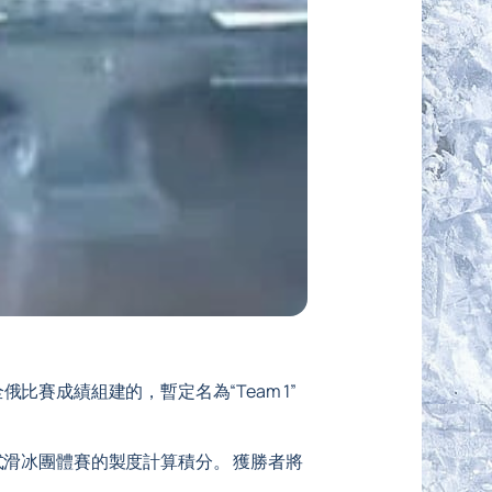
俄比賽成績組建的，暫定名為“Team 1”
滑冰團體賽的製度計算積分。 獲勝者將