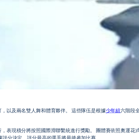
打，以及兩名雙人舞和體育夥伴。 這些隊伍是根據
少年組
六階段全
行，表現積分將按照國際滑聯繫統進行獎勵。 團體賽依照奧運花式
據評分決定，評分最高的選手將最後參加比賽。