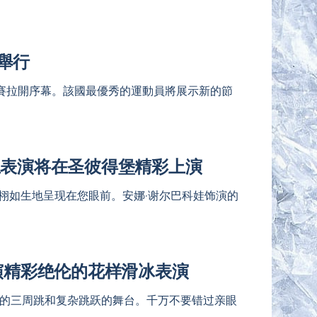
舉行
冰大獎賽拉開序幕。該國最優秀的運動員將展示新的節
上表演将在圣彼得堡精彩上演
栩如生地呈现在您眼前。安娜·谢尔巴科娃饰演的
演精彩绝伦的花样滑冰表演
叹的三周跳和复杂跳跃的舞台。千万不要错过亲眼