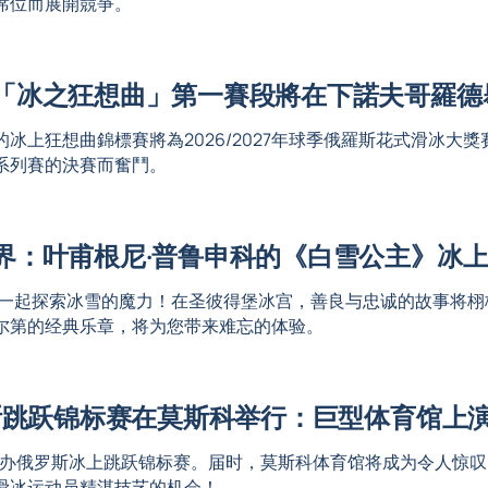
席位而展開競爭。
「冰之狂想曲」第一賽段將在下諾夫哥羅德
舉行的冰上狂想曲錦標賽將為2026/2027年球季俄羅斯花式滑
系列賽的決賽而奮鬥。
界：叶甫根尼·普鲁申科的《白雪公主》冰
科一起探索冰雪的魔力！在圣彼得堡冰宫，善良与忠诚的故事将栩
尔第的经典乐章，将为您带来难忘的体验。
罗斯跳跃锦标赛在莫斯科举行：巨型体育馆上
将举办俄罗斯冰上跳跃锦标赛。届时，莫斯科体育馆将成为令人惊
滑冰运动员精湛技艺的机会！