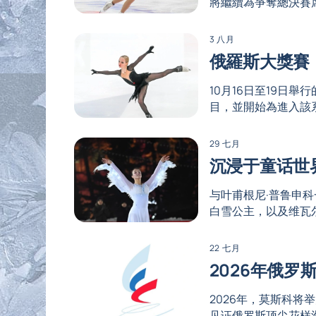
將繼續為爭奪總決賽
3 八月
俄羅斯大獎賽
10月16日至19日
目，並開始為進入該
29 七月
沉浸于童话世
与叶甫根尼·普鲁申
白雪公主，以及维瓦
22 七月
2026年俄
2026年，莫斯科
见证俄罗斯顶尖花样