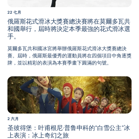
22 七月
俄羅斯花式滑冰大獎賽總決賽將在莫爾多瓦共
和國舉行，屆時將決定本季最強的花式滑冰選
手。
莫爾多瓦共和國冰宮將舉辦俄羅斯花式滑冰大獎賽總決
賽。屆時，俄羅斯最優秀的運動員將在四個項目中角逐獎
牌，並以精彩的表演為本賽季畫下圓滿的句號。
2 六月
圣彼得堡：叶甫根尼·普鲁申科的“白雪公主”冰
上表演：冰上奇幻之旅