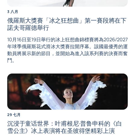
3 八月
俄羅斯大獎賽「冰之狂想曲」第一賽段將在下
諾夫哥羅德舉行
10月16日至19日舉行的冰上狂想曲錦標賽將為2026/2027
年球季俄羅斯花式滑冰大獎賽拉開序幕。該國最優秀的運
動員將展示新的節目，並開始為進入該系列賽的決賽而奮
鬥。
29 七月
沉浸于童话世界：叶甫根尼·普鲁申科的《白
雪公主》冰上表演将在圣彼得堡精彩上演