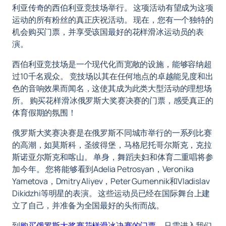
利亚传奇的西伯利亚竞技场举行。 这项活动有望成为这项
运动的所有粉丝的真正庆祝活动。 现在，您有一个独特的
机会购买门票，并享受该国最好的花样滑冰运动员的表
演。
西伯利亚竞技场是一个现代化而宽敞的设施，能够容纳超
过10千名观众。 竞技场以其在任何地点的卓越能见度和出
色的音响效果而闻名，这使其成为此类大型活动的理想场
所。 购买花样滑冰俄罗斯大奖赛决赛的门票，感受真正的
体育假期的氛围！
俄罗斯大奖赛决赛是在俄罗斯不同城市举行的一系列比赛
的高潮，如莫斯科，圣彼得堡，马格尼托哥尔斯克，克拉
斯诺亚尔斯克和喀山。 单身，舞蹈夫妇和体育二重唱将参
加今年。 您将能够看到Adelia Petrosyan，Veronika
Yametova，Dmitry Aliyev，Peter Gumennik和Vladislav
Dikidzhi等明星的表演。 这些运动员已经在国际舞台上建
立了自己，并准备为全国最好的头衔而战。
到
购买俄罗斯大奖赛花样滑冰决赛的门票
，只需进入我们