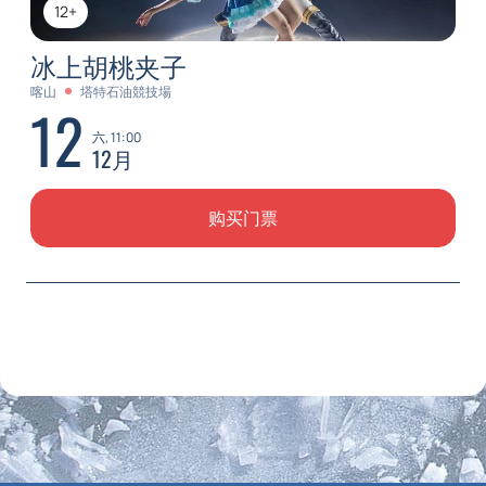
12+
冰上胡桃夹子
喀山
塔特石油競技場
12
六, 11:00
12月
购买门票