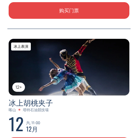
购买门票
冰上表演
12+
冰上胡桃夹子
喀山
塔特石油競技場
12
六, 11:00
12月