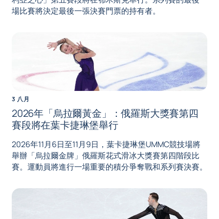
場比賽將決定最後一張決賽門票的持有者。
3 八月
2026年「烏拉爾黃金」：俄羅斯大獎賽第四
賽段將在葉卡捷琳堡舉行
2026年11月6日至11月9日，葉卡捷琳堡UMMC競技場將
舉辦「烏拉爾金牌」俄羅斯花式滑冰大獎賽第四階段比
賽。運動員將進行一場重要的積分爭奪戰和系列賽決賽。