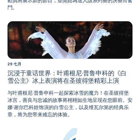
動員將展示新的節目，並開始為進入該系列賽的決賽而奮
鬥。
29 七月
沉浸于童话世界：叶甫根尼·普鲁申科的《白
雪公主》冰上表演将在圣彼得堡精彩上演
与叶甫根尼·普鲁申科一起探索冰雪的魔力！在圣彼得堡
冰宫，善良与忠诚的故事将栩栩如生地呈现在您眼前。安
娜·谢尔巴科娃饰演的白雪公主，以及维瓦尔第的经典乐
章，将为您带来难忘的体验。