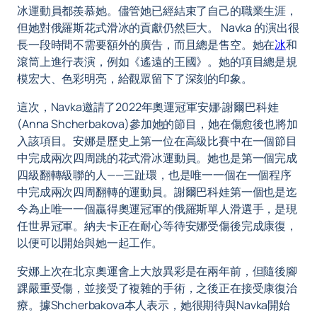
冰運動員都羨慕她。儘管她已經結束了自己的職業生涯，
但她對俄羅斯花式滑冰的貢獻仍然巨大。 Navka 的演出很
長一段時間不需要額外的廣告，而且總是售空。她在
冰
和
滾筒上進行表演，例如《遙遠的王國》。她的項目總是規
模宏大、色彩明亮，給觀眾留下了深刻的印象。
這次，Navka邀請了2022年奧運冠軍安娜·謝爾巴科娃
(Anna Shcherbakova)參加她的節目，她在傷愈後也將加
入該項目。安娜是歷史上第一位在高級比賽中在一個節目
中完成兩次四周跳的花式滑冰運動員。她也是第一個完成
四級翻轉級聯的人——三趾環，也是唯一一個在一個程序
中完成兩次四周翻轉的運動員。謝爾巴科娃第一個也是迄
今為止唯一一個贏得奧運冠軍的俄羅斯單人滑選手，是現
任世界冠軍。納夫卡正在耐心等待安娜受傷後完成康復，
以便可以開始與她一起工作。
安娜上次在北京奧運會上大放異彩是在兩年前，但隨後腳
踝嚴重受傷，並接受了複雜的手術，之後正在接受康復治
療。據Shcherbakova本人表示，她很期待與Navka開始