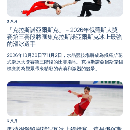
3 八月
「克拉斯諾亞爾斯克」－2026年俄羅斯大獎
賽第三賽段將匯集克拉斯諾亞爾斯克冰上最強
的滑冰選手
2026年10月30日至11月2日，水晶競技場將成為俄羅斯花
式滑冰大獎賽第三階段的比賽場地。克拉斯諾亞爾斯克錦
標賽將為觀眾帶來精彩的表演和激烈的競爭。
3 八月
聖彼得堡將舉辦涅瓦冰上錦標賽，這是俄羅斯