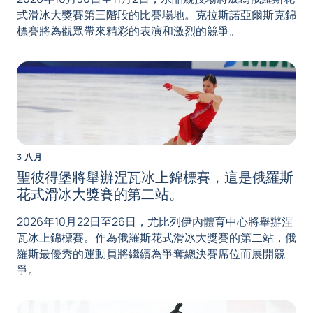
式滑冰大獎賽第三階段的比賽場地。克拉斯諾亞爾斯克錦
標賽將為觀眾帶來精彩的表演和激烈的競爭。
3 八月
聖彼得堡將舉辦涅瓦冰上錦標賽，這是俄羅斯
花式滑冰大獎賽的第二站。
2026年10月22日至26日，尤比列伊內體育中心將舉辦涅
瓦冰上錦標賽。作為俄羅斯花式滑冰大獎賽的第二站，俄
羅斯最優秀的運動員將繼續為爭奪總決賽席位而展開競
爭。