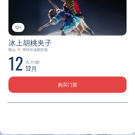
12+
冰上胡桃夹子
喀山
塔特石油競技場
12
六, 11:00
12月
购买门票