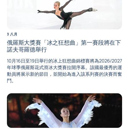
3 八月
俄羅斯大獎賽「冰之狂想曲」第一賽段將在下
諾夫哥羅德舉行
10月16日至19日舉行的冰上狂想曲錦標賽將為2026/2027
年球季俄羅斯花式滑冰大獎賽拉開序幕。該國最優秀的運
動員將展示新的節目，並開始為進入該系列賽的決賽而奮
鬥。