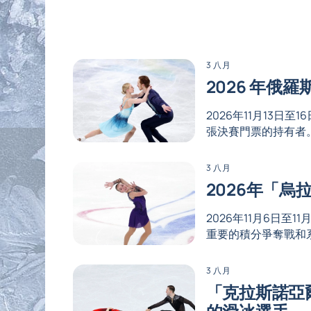
3 八月
2026 年
2026年11月13
張決賽門票的持有者
3 八月
2026年「
2026年11月6日
重要的積分爭奪戰和
3 八月
「克拉斯諾亞