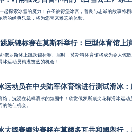
科一起探索冰雪的魔力！在圣彼得堡冰宫，善良与忠诚的故事将栩
尔第的经典乐章，将为您带来难忘的体验。
罗斯跳跃锦标赛在莫斯科举行：巨型体育馆上
将举办俄罗斯冰上跳跃锦标赛。届时，莫斯科体育馆将成为令人惊
滑冰运动员精湛技艺的机会！
冰运动员在中央陆军体育馆进行测试滑冰：
育馆，沉浸在花样滑冰的氛围中！欣赏俄罗斯顶尖花样滑冰运动
巧的绝佳机会。
冰大獎賽總決賽將在莫爾多瓦共和國舉行，