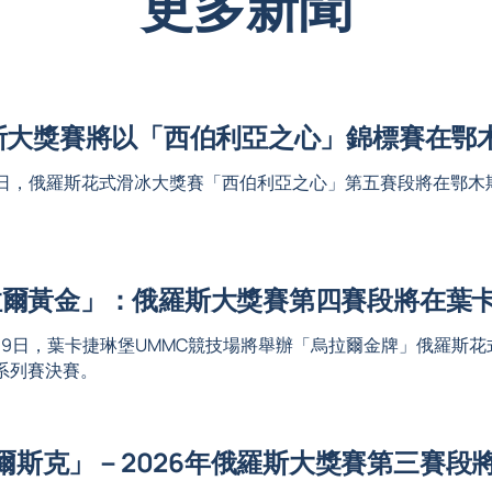
更多新聞
俄羅斯大獎賽將以「西伯利亞之心」錦標賽在鄂
日至16日，俄羅斯花式滑冰大獎賽「西伯利亞之心」第五賽段將在
。
烏拉爾黃金」：俄羅斯大獎賽第四賽段將在葉
至11月9日，葉卡捷琳堡UMMC競技場將舉辦「烏拉爾金牌」俄羅
系列賽決賽。
爾斯克」－2026年俄羅斯大獎賽第三賽段