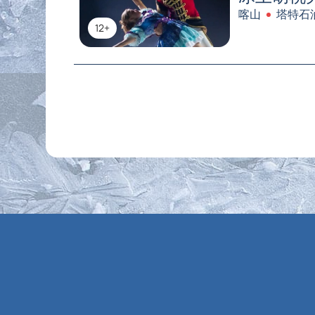
喀山
塔特石
12+