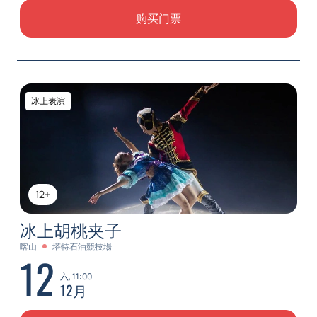
购买门票
冰上表演
12+
冰上胡桃夹子
喀山
塔特石油競技場
12
六, 11:00
12月