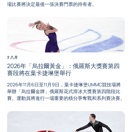
場比賽將決定最後一張決賽門票的持有者。
3 八月
2026年「烏拉爾黃金」：俄羅斯大獎賽第四
賽段將在葉卡捷琳堡舉行
2026年11月6日至11月9日，葉卡捷琳堡UMMC競技場將
舉辦「烏拉爾金牌」俄羅斯花式滑冰大獎賽第四階段比
賽。運動員將進行一場重要的積分爭奪戰和系列賽決賽。