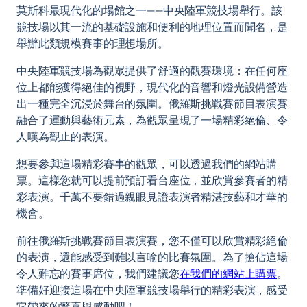
莫斯科最現代化的場館之一——中央陸軍競技場舉行。該
競技場以其一流的基礎設施和便利的地理位置而聞名，是
舉辦此類規模賽事的理想場所。
中央陸軍競技場為觀眾提供了舒適的觀賽環境：在任何座
位上都能獲得絕佳的視野，現代化的音響和燈光設備營造
出一種完全沉浸於舞台的氛圍。俄羅斯挑戰賽節目表演賽
融合了運動與藝術元素，為觀眾呈現了一場精彩絕倫、令
人嘆為觀止的表演。
想要參與這場精彩賽事的觀眾，可以透過我們的網站購
票。這樣您就可以提前預訂看台座位，並欣賞參賽者的精
彩表演。千萬不要錯過親眼見證表演者精湛技藝和才華的
機會。
前往俄羅斯挑戰賽節目表演賽，您不僅可以欣賞精彩絕倫
的表演，還能感受到難以言喻的比賽氛圍。為了搶佔這場
令人難忘的賽事席位，我們建議您
在我們的網站上購票
。
準備好迎接這場在中央陸軍競技場舉行的精彩表演，感受
它帶來的驚喜與感動吧！