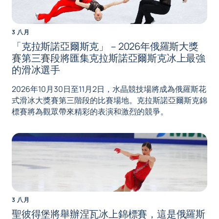
3 八月
「克拉斯諾亞爾斯克」－2026年俄羅斯大獎
賽第三賽段將匯集克拉斯諾亞爾斯克冰上最強
的滑冰選手
2026年10月30日至11月2日，水晶競技場將成為俄羅斯花
式滑冰大獎賽第三階段的比賽場地。克拉斯諾亞爾斯克錦
標賽將為觀眾帶來精彩的表演和激烈的競爭。
3 八月
聖彼得堡將舉辦涅瓦冰上錦標賽，這是俄羅斯