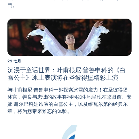
鬥。
29 七月
沉浸于童话世界：叶甫根尼·普鲁申科的《白
雪公主》冰上表演将在圣彼得堡精彩上演
与叶甫根尼·普鲁申科一起探索冰雪的魔力！在圣彼得堡
冰宫，善良与忠诚的故事将栩栩如生地呈现在您眼前。安
娜·谢尔巴科娃饰演的白雪公主，以及维瓦尔第的经典乐
章，将为您带来难忘的体验。