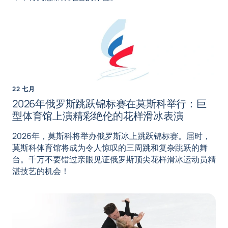
22 七月
2026年俄罗斯跳跃锦标赛在莫斯科举行：巨
型体育馆上演精彩绝伦的花样滑冰表演
2026年，莫斯科将举办俄罗斯冰上跳跃锦标赛。届时，
莫斯科体育馆将成为令人惊叹的三周跳和复杂跳跃的舞
台。千万不要错过亲眼见证俄罗斯顶尖花样滑冰运动员精
湛技艺的机会！