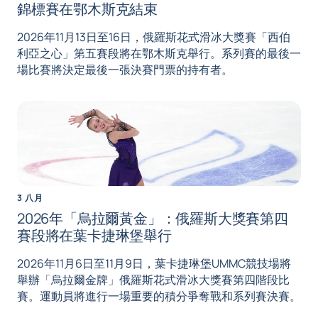
錦標賽在鄂木斯克結束
2026年11月13日至16日，俄羅斯花式滑冰大獎賽「西伯
利亞之心」第五賽段將在鄂木斯克舉行。系列賽的最後一
場比賽將決定最後一張決賽門票的持有者。
3 八月
2026年「烏拉爾黃金」：俄羅斯大獎賽第四
賽段將在葉卡捷琳堡舉行
2026年11月6日至11月9日，葉卡捷琳堡UMMC競技場將
舉辦「烏拉爾金牌」俄羅斯花式滑冰大獎賽第四階段比
賽。運動員將進行一場重要的積分爭奪戰和系列賽決賽。