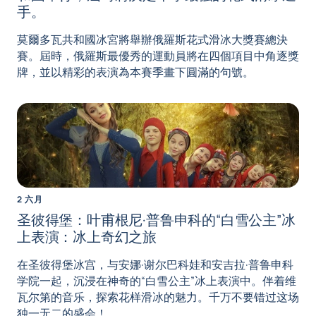
手。
莫爾多瓦共和國冰宮將舉辦俄羅斯花式滑冰大獎賽總決
賽。屆時，俄羅斯最優秀的運動員將在四個項目中角逐獎
牌，並以精彩的表演為本賽季畫下圓滿的句號。
2 六月
圣彼得堡：叶甫根尼·普鲁申科的“白雪公主”冰
上表演：冰上奇幻之旅
在圣彼得堡冰宫，与安娜·谢尔巴科娃和安吉拉·普鲁申科
学院一起，沉浸在神奇的“白雪公主”冰上表演中。伴着维
瓦尔第的音乐，探索花样滑冰的魅力。千万不要错过这场
独一无二的盛会！