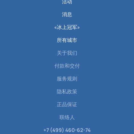
活动
消息
«冰上冠军»
所有城市
关于我们
付款和交付
服务规则
隐私政策
正品保证
联络人
+7 (499) 460-62-74