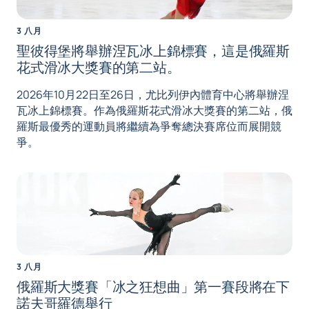
3 八月
聖彼得堡將舉辦涅瓦冰上錦標賽，這是俄羅斯
花式滑冰大獎賽的第二站。
2026年10月22日至26日，尤比列伊內體育中心將舉辦涅
瓦冰上錦標賽。作為俄羅斯花式滑冰大獎賽的第二站，俄
羅斯最優秀的運動員將繼續為爭奪總決賽席位而展開競
爭。
3 八月
俄羅斯大獎賽「冰之狂想曲」第一賽段將在下
諾夫哥羅德舉行