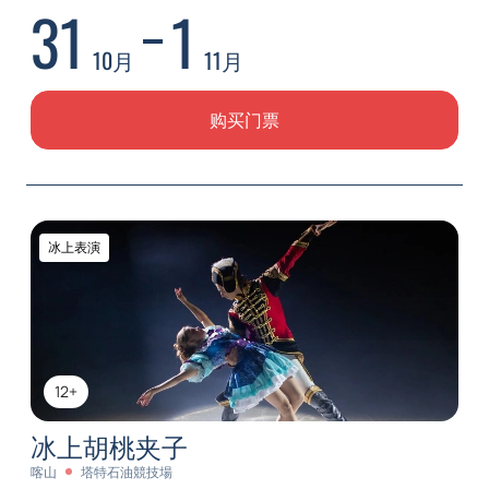
31
1
10月
11月
购买门票
冰上表演
12+
冰上胡桃夹子
喀山
塔特石油競技場