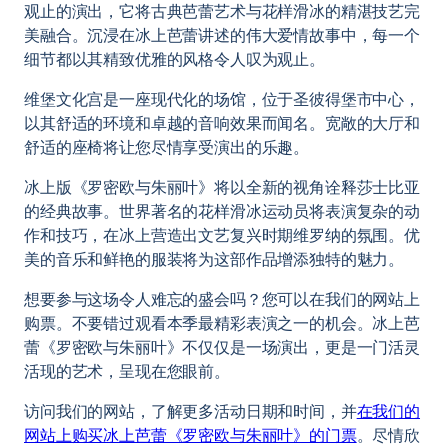
观止的演出，它将古典芭蕾艺术与花样滑冰的精湛技艺完
美融合。沉浸在冰上芭蕾讲述的伟大爱情故事中，每一个
细节都以其精致优雅的风格令人叹为观止。
维堡文化宫是一座现代化的场馆，位于圣彼得堡市中心，
以其舒适的环境和卓越的音响效果而闻名。宽敞的大厅和
舒适的座椅将让您尽情享受演出的乐趣。
冰上版《罗密欧与朱丽叶》将以全新的视角诠释莎士比亚
的经典故事。世界著名的花样滑冰运动员将表演复杂的动
作和技巧，在冰上营造出文艺复兴时期维罗纳的氛围。优
美的音乐和鲜艳的服装将为这部作品增添独特的魅力。
想要参与这场令人难忘的盛会吗？您可以在我们的网站上
购票。不要错过观看本季最精彩表演之一的机会。冰上芭
蕾《罗密欧与朱丽叶》不仅仅是一场演出，更是一门活灵
活现的艺术，呈现在您眼前。
访问我们的网站，了解更多活动日期和时间，并
在我们的
网站上购买冰上芭蕾《罗密欧与朱丽叶》的门票
。尽情欣