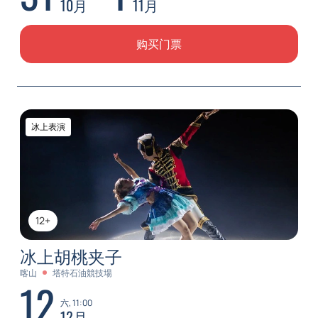
10月
11月
购买门票
冰上表演
12+
冰上胡桃夹子
喀山
塔特石油競技場
12
六, 11:00
12月