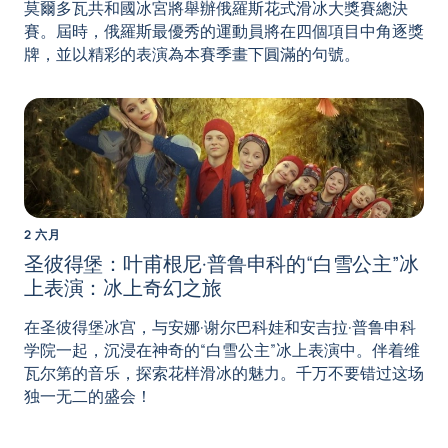
莫爾多瓦共和國冰宮將舉辦俄羅斯花式滑冰大獎賽總決
賽。屆時，俄羅斯最優秀的運動員將在四個項目中角逐獎
牌，並以精彩的表演為本賽季畫下圓滿的句號。
2 六月
圣彼得堡：叶甫根尼·普鲁申科的“白雪公主”冰
上表演：冰上奇幻之旅
在圣彼得堡冰宫，与安娜·谢尔巴科娃和安吉拉·普鲁申科
学院一起，沉浸在神奇的“白雪公主”冰上表演中。伴着维
瓦尔第的音乐，探索花样滑冰的魅力。千万不要错过这场
独一无二的盛会！