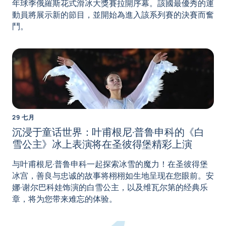
年球季俄羅斯花式滑冰大獎賽拉開序幕。該國最優秀的運
動員將展示新的節目，並開始為進入該系列賽的決賽而奮
鬥。
29 七月
沉浸于童话世界：叶甫根尼·普鲁申科的《白
雪公主》冰上表演将在圣彼得堡精彩上演
与叶甫根尼·普鲁申科一起探索冰雪的魔力！在圣彼得堡
冰宫，善良与忠诚的故事将栩栩如生地呈现在您眼前。安
娜·谢尔巴科娃饰演的白雪公主，以及维瓦尔第的经典乐
章，将为您带来难忘的体验。