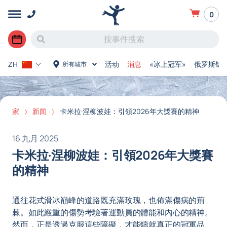
0
活动
消息
«冰上冠军»
俄罗斯锦
所有城市
ZH
家
新闻
卡米拉·涅柳波娃：引領2026年大獎賽的精神
16 九月 2025
卡米拉·涅柳波娃：引領2026年大獎賽
的精神
通往花式滑冰巔峰的道路既充滿玫瑰，也佈滿傷病的荊
棘。如此嚴重的傷勢考驗著運動員的體能和內心的精神。
然而，正是透過克服這些障礙，才能鑄就真正的冠軍品