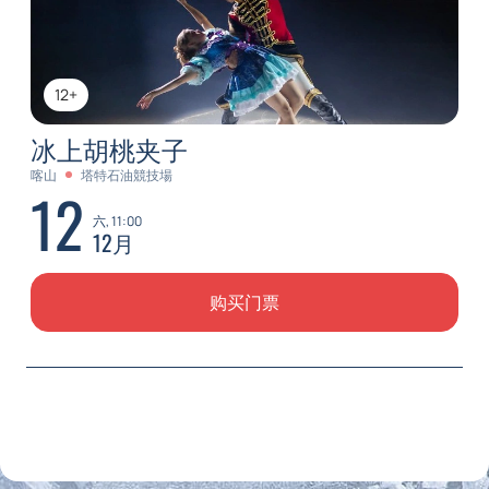
12+
冰上胡桃夹子
喀山
塔特石油競技場
12
六, 11:00
12月
购买门票