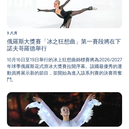
3 八月
俄羅斯大獎賽「冰之狂想曲」第一賽段將在下
諾夫哥羅德舉行
10月16日至19日舉行的冰上狂想曲錦標賽將為2026/2027
年球季俄羅斯花式滑冰大獎賽拉開序幕。該國最優秀的運
動員將展示新的節目，並開始為進入該系列賽的決賽而奮
鬥。