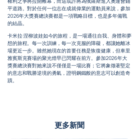
權利之爭將拉開帷幕，而這或許將為俄羅斯進入奧運會鋪
平道路。對於任何一位志在成就偉業的運動員來說，參加
2026年大獎賽總決賽都是一項戰略目標，也是多年備戰
的結晶。
卡米拉·涅柳波娃如今的旅程，是一場通往自我、身體和夢
想的旅程。每一次訓練，每一次克服的障礙，都讓她離冰
場更近一步。雖然她現在的首要任務是恢復健康，但車里
雅賓斯克賽場的聚光燈早已閃耀在前方。參加2026年大
獎賽總決賽對她來說不僅僅是一場比賽；它將象徵著堅定
的意志和戰勝逆境的勇氣，證明鋼鐵般的意志可以創造奇
蹟。
更多新聞