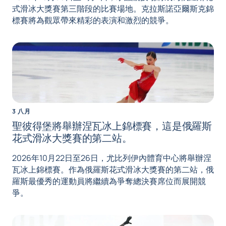
式滑冰大獎賽第三階段的比賽場地。克拉斯諾亞爾斯克錦
標賽將為觀眾帶來精彩的表演和激烈的競爭。
3 八月
聖彼得堡將舉辦涅瓦冰上錦標賽，這是俄羅斯
花式滑冰大獎賽的第二站。
2026年10月22日至26日，尤比列伊內體育中心將舉辦涅
瓦冰上錦標賽。作為俄羅斯花式滑冰大獎賽的第二站，俄
羅斯最優秀的運動員將繼續為爭奪總決賽席位而展開競
爭。