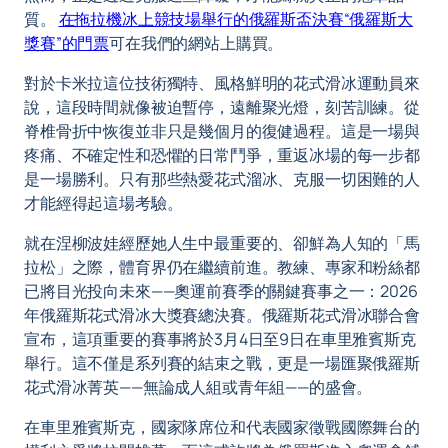
質。
在拖拉機冰上競技場舉行的俄羅斯盃決賽“俄羅斯大
獎賽”的門票
可在我們的網站上購買。
對於卡米拉這位技術獨特、風格鮮明的花式滑冰運動員來
說，這段時間就像被迫暫停，遠離聚光燈，刻苦訓練。從
脊椎骨折中恢復並非只是幾個月的復健過程。這是一場與
疼痛、不確定性和恐懼的日常鬥爭，重返冰場的每一步都
是一場勝利。只有那些熱愛花式溜冰、克服一切困難的人
才能經得起這場考驗。
就在涅柳波娃經歷她人生中最重要的、卻鮮為人知的「馬
拉松」之際，體育界仍在繼續前進。教練、專家和粉絲都
已將目光投向未來——奧運前賽季的關鍵賽事之一：2026
年俄羅斯花式滑冰大獎賽總決賽。俄羅斯花式滑冰聯合會
宣布，這項重要的賽事將於3月4日至9日在車里雅賓斯克
舉行。這不僅是系列賽的結束之戰，更是一場匯聚俄羅斯
花式滑冰菁英——無論成人組或青年組——的盛會。
在車里雅賓斯克，國家隊席位和代表國家徵戰國際舞台的