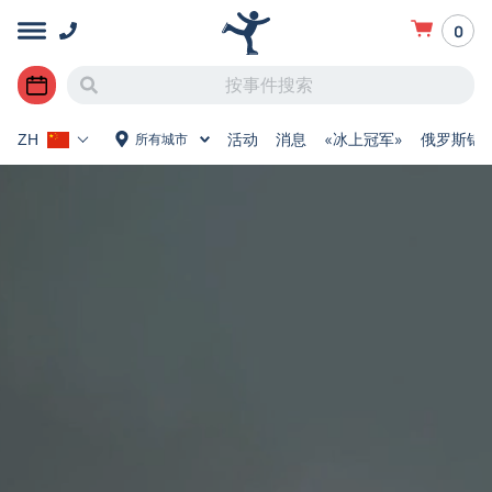
0
活动
消息
«冰上冠军»
俄罗斯锦
所有城市
ZH