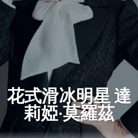
花式滑冰明星 達
莉婭·莫羅茲