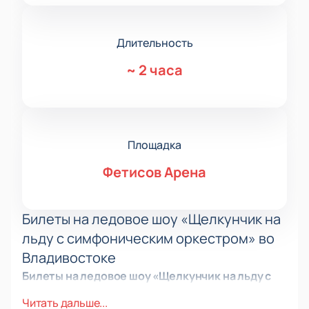
Длительность
~
2 часа
Площадка
Фетисов Арена
Билеты на ледовое шоу «Щелкунчик на
льду с симфоническим оркестром» во
Владивостоке
Билеты на ледовое шоу «Щелкунчик на льду с
симфоническим оркестром»
открывают путь в
Читать дальше...