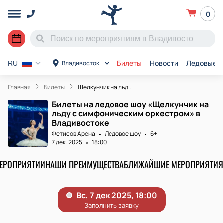
0
Билеты
Новости
Ледовые а
Владивосток
RU
Главная
Билеты
Щелкунчик на льд...
Билеты на ледовое шоу «Щелкунчик на
льду с симфоническим оркестром» в
Владивостоке
Фетисов Арена
Ледовое шоу
6+
7 дек. 2025
18:00
МЕРОПРИЯТИИ
НАШИ ПРЕИМУЩЕСТВА
БЛИЖАЙШИЕ МЕРОПРИЯТИЯ